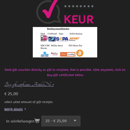
e
b
o
o
k
Send gift vouchers directly as gift to recipient, that is possible. After payment, click on
Buy gift certificates below
Buy gift certificates. ArtikelNr: 1
€ 25,00
select what amount of gift receipts
Bekijk details
In winkelwagen