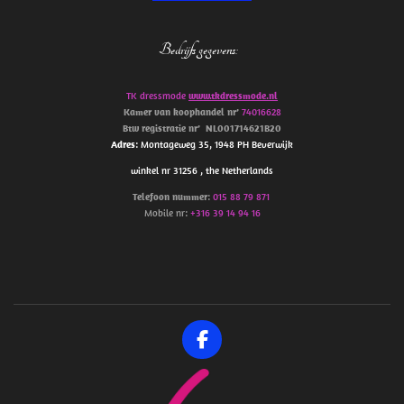
Bedrijfs gegevens
:
TK dressmode
www.tkdressmode.nl
Kamer van koophandel
nr’
74016628
Btw
registratie
nr’
NL001714621B20
Adres
: Montageweg 35, 1948 PH Beverwijk
winkel nr 31256 , the Netherlands
Telefoon
nummer
:
015 88 79 871
Mobile nr:
+316 39 14 94 16
F
a
c