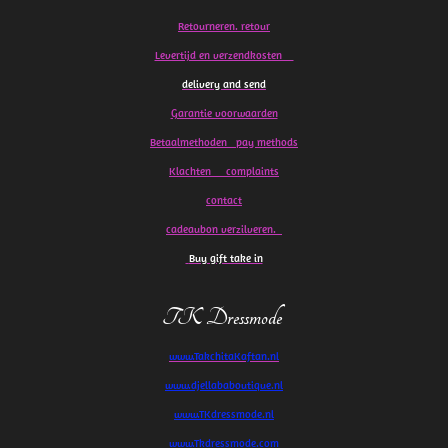
Retourneren. retour
Levertijd en verzendkosten
delivery and send
Garantie voorwaarden
Betaalmethoden pay methods
Klachten
complaints
contact
cadeaubon verzilveren.
Buy gift take in
TK Dressmode
www.TakchitaKaftan.nl
www.djellababoutique.nl
www.TKdressmode.nl
www.Tkdressmode.com