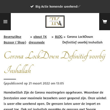
Ga
Big Actie komende weekend✅
direct
naar
de
hoofdinhoud
Beverwijkse
»
about TK
»
BLOG
»
Corona LockDown
Bazaar ( Shop)
dressmode
Definitief voorbij Inshallah
Corona LockDown Definitief voorbij
Inshallah
Gepubliceerd op 21 maart 2022 om 13:05
Hamdoelilah Zijn de Corona maatregelen opgeheven. Waardoor de
feestzalen voor maximale bezoekers weer geopend zijn. Onze winkel
is weer elke weekend open. De grenzen laten weer de import en
export toe. Ook zal inshallah marokko de grenzen met Spanje