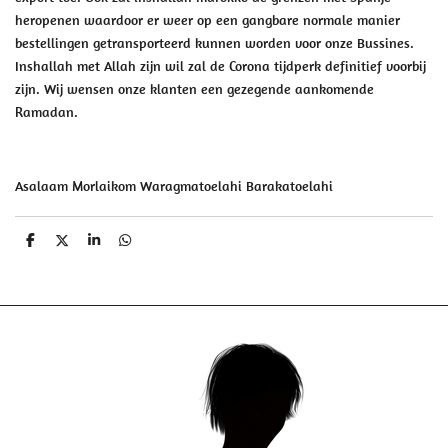
heropenen waardoor er weer op een gangbare normale manier
bestellingen getransporteerd kunnen worden voor onze Bussines.
Inshallah met Allah zijn wil zal de Corona tijdperk definitief voorbij
zijn. Wij wensen onze klanten een gezegende aankomende
Ramadan.
Asalaam Morlaikom Waragmatoelahi Barakatoelahi
D
D
S
D
e
e
h
e
l
e
a
l
e
l
r
e
n
e
n