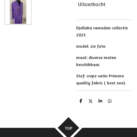
Uitverkocht
Djellaba ramadan collectie
2023
model: zie foto
maat: diverse maten
beschikbaar.
Stof: crepe satin Primera
quality fabric ( best one)
D
D
S
D
e
e
h
e
l
e
a
l
e
l
r
e
n
e
n
TOP