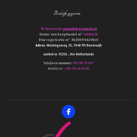
Bedrijfs gegevens
:
TK dressmode
www.tkdressmode.nl
Kamer van koophandel
nr’
74016628
Btw
registratie
nr’
NL001714621B20
Adres
: Montageweg 35, 1948 PH Beverwijk
winkel nr 31256 , the Netherlands
Telefoon
nummer
:
015 88 79 871
Mobile nr:
+316 39 14 94 16
F
a
c
e