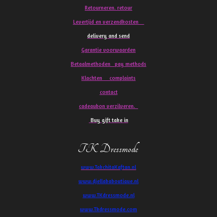
Retourneren. retour
Levertijd en verzendkosten
delivery and send
Garantie voorwaarden
Betaalmethoden pay methods
Klachten
complaints
contact
cadeaubon verzilveren.
Buy gift take in
TK Dressmode
www.TakchitaKaftan.nl
www.djellababoutique.nl
www.TKdressmode.nl
www.Tkdressmode.com