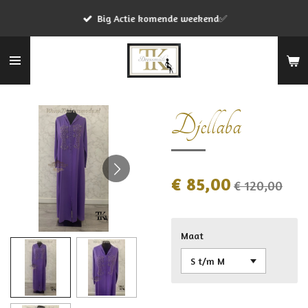
Ga
Big Actie komende weekend✅
direct
naar
de
hoofdinhoud
Djellaba
€ 85,00
€ 120,00
Maat