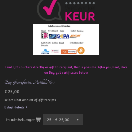
b
o
o
k
Send gift vouchers directly as gift to recipient, that is possible. After payment, click
on Buy gift certificates below
Buy gift certificates. ArtikelNr: 1
€ 25,00
select what amount of gift receipts
Bekijk details
In winkelwagen