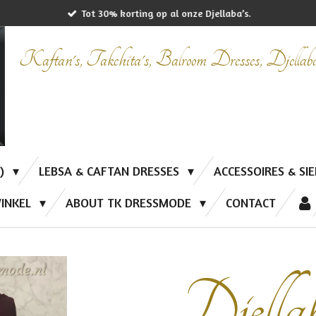
Tot 30% korting op al onze Djellaba’s.
Kaftan's, Takchita's, Balroom Dresses, Djella
P)
LEBSA & CAFTAN DRESSES
ACCESSOIRES & SI
INKEL
ABOUT TK DRESSMODE
CONTACT
Djella