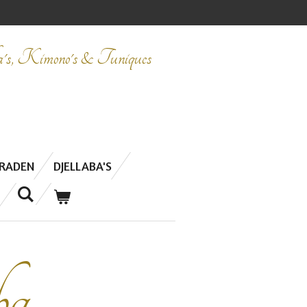
ba's, Kimono's & Tuniques
ERADEN
DJELLABA'S
ba