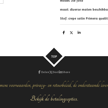
model: zie foto
maat: diverse maten beschikba
Stof: crepe satin Primera qualit
D
D
S
e
e
h
l
e
a
e
l
r
n
e
TOP
Delen
Deel
Share
mene voorwaarden, privacy- en retourbeleid, de onderstaande leve
Bekijk de betalingsopties.