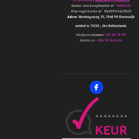
Kamer van koophandel
nr’
74016628
Btw
registratie
nr’
NL001714621B20
Adres
: Montageweg 35, 1948 PH Beverwijk
winkel nr 31256 , the Netherlands
Telefoon
nummer
:
015 88 79 871
Mobile nr:
+316 39 14 94 16
F
a
c
e
b
o
o
k