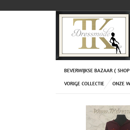
Ga
direct
naar
de
hoofdinhoud
BEVERWIJKSE BAZAAR ( SHO
VORIGE COLLECTIE
ONZE W