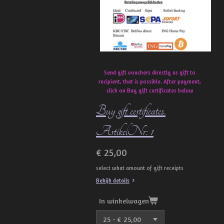
Send gift vouchers directly as gift to
recipient, that is possible. After payment,
click on Buy gift certificates below
Buy gift certificates.
ArtikelNr: 1
€ 25,00
select what amount of gift receipts
Bekijk details
In winkelwagen