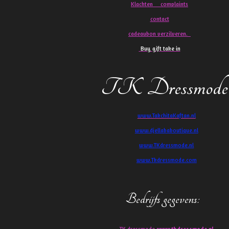
Klachten
complaints
contact
cadeaubon verzilveren.
Buy gift take in
TK Dressmode
www.TakchitaKaftan.nl
www.djellababoutique.nl
www.TKdressmode.nl
www.Tkdressmode.com
Bedrijfs gegevens
:
TK dressmode
www.tkdressmode.nl