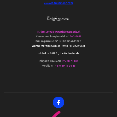
www.Tkdressmode.com
Bedrijfs gegevens
:
TK dressmode
www.tkdressmode.nl
Kamer van koophandel
nr’
74016628
Btw
registratie
nr’
NL001714621B20
Adres
: Montageweg 35, 1948 PH Beverwijk
winkel nr 31256 , the Netherlands
Telefoon
nummer
:
015 88 79 871
Mobile nr:
+316 39 14 94 16
F
a
c