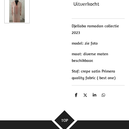
Uitverkocht
Djellaba ramadan collectie
2023
model: zie foto
maat: diverse maten
beschikbaar.
Stof: crepe satin Primera
quality fabric ( best one)
D
D
S
D
e
e
h
e
l
e
a
l
e
l
r
e
n
e
n
TOP