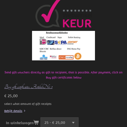
e
b
o
o
k
Send gift vouchers directly as gift to recipient, that is possible. After payment, click on
Buy gift certificates below
Buy gift certificates. ArtikelNr: 1
€ 25,00
select what amount of gift receipts
Bekijk details
In winkelwagen