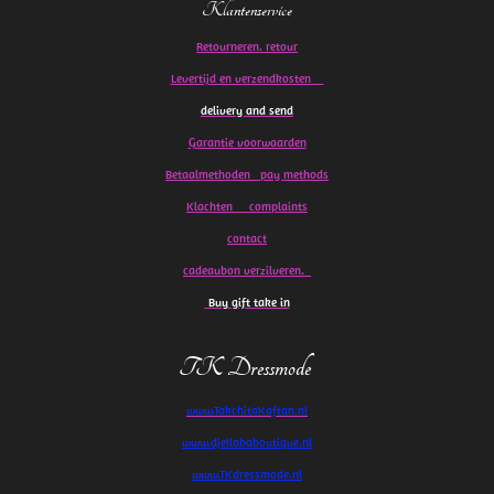
Klantenservice
Retourneren. retour
Levertijd en verzendkosten
delivery and send
Garantie voorwaarden
Betaalmethoden pay methods
Klachten
complaints
contact
cadeaubon verzilveren.
Buy gift take in
TK Dressmode
www.TakchitaKaftan.nl
www.djellababoutique.nl
www.TKdressmode.nl