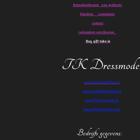
Betaalmethoden pay methods
Klachten
complaints
contact
cadeaubon verzilveren.
Buy gift take in
TK Dressmode
www.TakchitaKaftan.nl
www.djellababoutique.nl
www.TKdressmode.nl
www.Tkdressmode.com
Bedrijfs gegevens
: