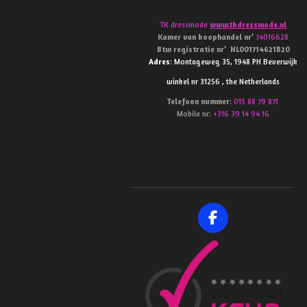
TK dressmode
www.tkdressmode.nl
Kamer van koophandel
nr’
74016628
Btw
registratie
nr’
NL001714621B20
Adres
: Montageweg 35, 1948 PH Beverwijk
winkel nr 31256 , the Netherlands
Telefoon
nummer
:
015 88 79 871
Mobile nr:
+316 39 14 94 16
F
a
c
e
b
o