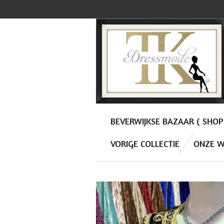
Ga
direct
naar
de
hoofdinhoud
BEVERWIJKSE BAZAAR ( SHO
VORIGE COLLECTIE
ONZE W