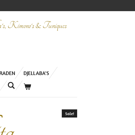
ba's, Kimono's & Tuniques
ERADEN
DJELLABA'S
Sale!
ta