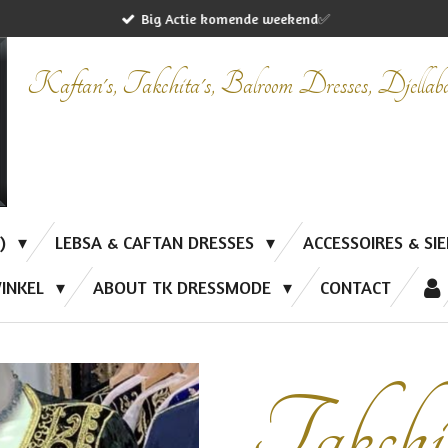
Big Actie komende weekend✅
Kaftan's, Takchita's, Balroom Dresses, Djella
P)
LEBSA & CAFTAN DRESSES
ACCESSOIRES & SI
INKEL
ABOUT TK DRESSMODE
CONTACT
Takchi