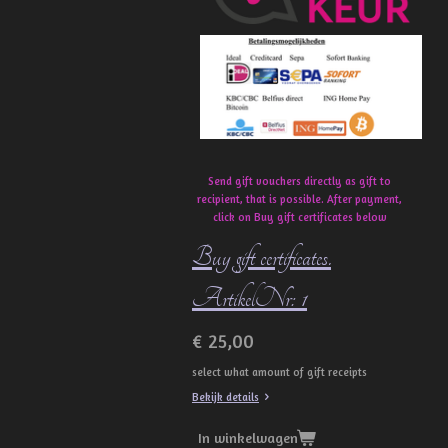
o
k
Send gift vouchers directly as gift to
recipient, that is possible. After payment,
click on Buy gift certificates below
Buy gift certificates.
ArtikelNr: 1
€ 25,00
select what amount of gift receipts
Bekijk details
In winkelwagen