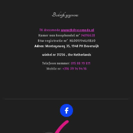
Bedrijfs gegevens
:
TK dressmode
www.tkdressmode.nl
Kamer van koophandel
nr’
74016628
Btw
registratie
nr’
NL001714621B20
Adres
: Montageweg 35, 1948 PH Beverwijk
winkel nr 31256 , the Netherlands
Telefoon
nummer
:
015 88 79 871
Mobile nr:
+316 39 14 94 16
F
a
c
e