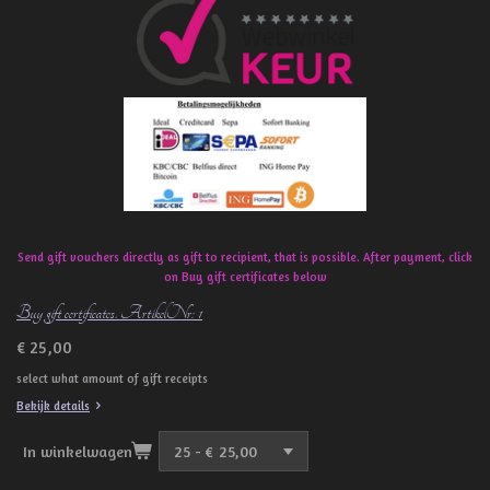
b
o
o
k
Send gift vouchers directly as gift to recipient, that is possible. After payment, click
on Buy gift certificates below
Buy gift certificates. ArtikelNr: 1
€ 25,00
select what amount of gift receipts
Bekijk details
In winkelwagen