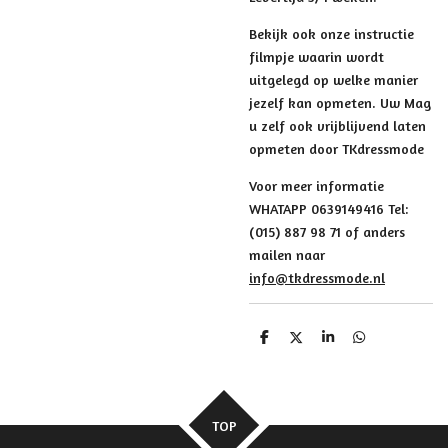
Bekijk ook onze instructie
filmpje waarin wordt
uitgelegd op welke manier
jezelf kan opmeten. Uw Mag
u zelf ook vrijblijvend laten
opmeten door TKdressmode
Voor meer informatie
WHATAPP 0639149416 Tel:
(015) 887 98 71 of anders
mailen naar
info@tkdressmode.nl
D
D
S
D
e
e
h
e
l
e
a
l
e
l
r
e
n
e
n
TOP