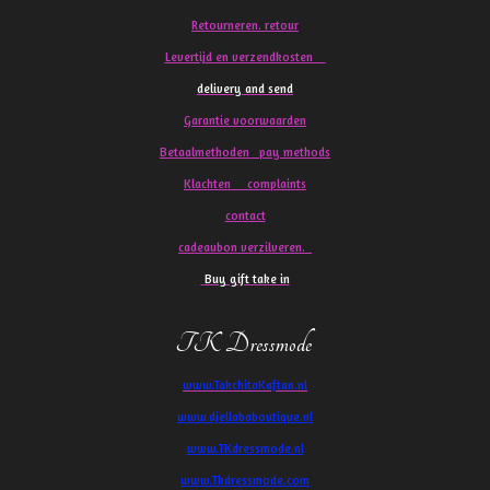
Retourneren. retour
Levertijd en verzendkosten
delivery and send
Garantie voorwaarden
Betaalmethoden pay methods
Klachten
complaints
contact
cadeaubon verzilveren.
Buy gift take in
TK Dressmode
www.TakchitaKaftan.nl
www.djellababoutique.nl
www.TKdressmode.nl
www.Tkdressmode.com