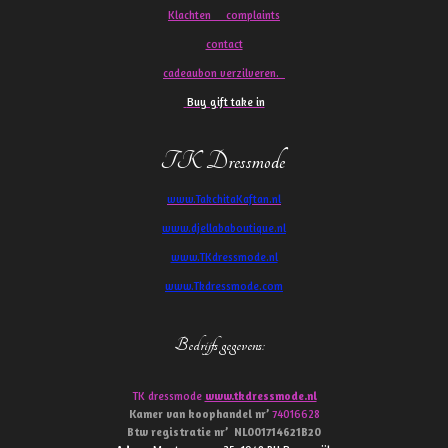
Klachten
complaints
contact
cadeaubon verzilveren.
Buy gift take in
TK Dressmode
www.TakchitaKaftan.nl
www.djellababoutique.nl
www.TKdressmode.nl
www.Tkdressmode.com
Bedrijfs gegevens
:
TK dressmode
www.tkdressmode.nl
Kamer van koophandel
nr’
74016628
Btw
registratie
nr’
NL001714621B20