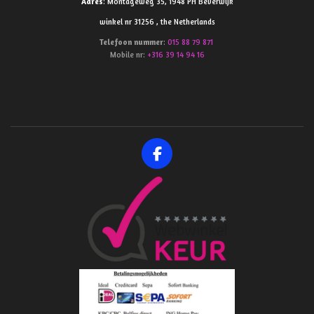
Adres
: Montageweg 35, 1948 PH Beverwijk
winkel nr 31256 , the Netherlands
Telefoon
nummer
:
015 88 79 871
Mobile nr:
+316 39 14 94 16
F
a
c
e
b
o
o
k