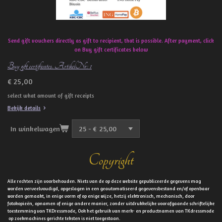
Send gift vouchers directly as gift to recipient, that is possible. After payment, click
on Buy gift certificates below
Buy gift certificates. ArtikelNr: 1
€ 25,00
select what amount of gift receipts
Bekijk details
In winkelwagen
Copyright
Alle rechten zijn voorbehouden. Niets van de op deze website gepubliceerde gegevens mag
worden verveelvoudigd, opgeslagen in een geautomatiseerd gegevensbestand en/of openbaar
worden gemaakt, in enige vorm of op enige wijze, hetzij elektronisch, mechanisch, door
fotokopieën, opnamen of enige andere manier, zonder uitdrukkelijke voorafgaande schriftelijke
toestemming van TKDressmode, Ook het gebruik van merk- en productnamen van TKdressmode
op zoekmachines gerichte teksten is niet toegestaan.