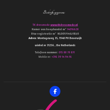
Bedrijfs gegevens
:
TK dressmode
www.tkdressmode.nl
Kamer van koophandel
nr’
74016628
Btw
registratie
nr’
NL001714621B20
Adres
: Montageweg 35, 1948 PH Beverwijk
winkel nr 31256 , the Netherlands
Telefoon
nummer
:
015 88 79 871
Mobile nr:
+316 39 14 94 16
F
a
c
e