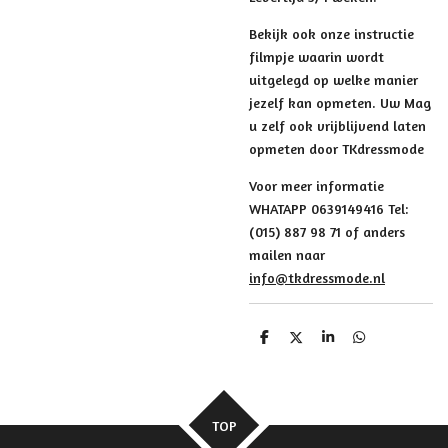
Bekijk ook onze instructie
filmpje waarin wordt
uitgelegd op welke manier
jezelf kan opmeten. Uw Mag
u zelf ook vrijblijvend laten
opmeten door TKdressmode
Voor meer informatie
WHATAPP 0639149416 Tel:
(015) 887 98 71 of anders
mailen naar
info@tkdressmode.nl
D
D
S
D
e
e
h
e
l
e
a
l
e
l
r
e
n
e
n
TOP