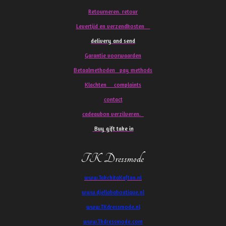
Retourneren. retour
Levertijd en verzendkosten
delivery and send
Garantie voorwaarden
Betaalmethoden pay methods
Klachten
complaints
contact
cadeaubon verzilveren.
Buy gift take in
TK Dressmode
www.TakchitaKaftan.nl
www.djellababoutique.nl
www.TKdressmode.nl
www.Tkdressmode.com