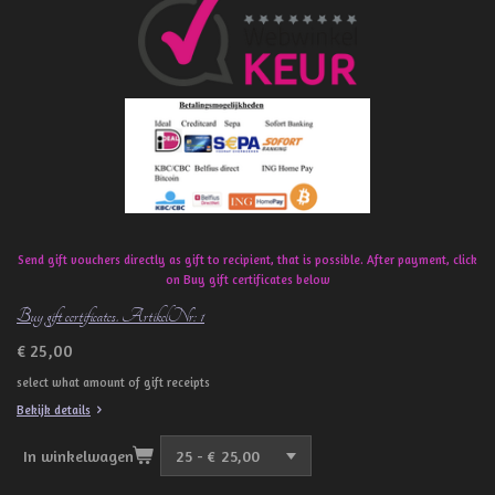
b
o
o
k
Send gift vouchers directly as gift to recipient, that is possible. After payment, click
on Buy gift certificates below
Buy gift certificates. ArtikelNr: 1
€ 25,00
select what amount of gift receipts
Bekijk details
In winkelwagen