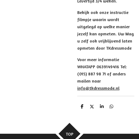
Levertijd 3/4 weken.
Bekijk ook onze instructie
filmpje waarin wordt
uitgelegd op welke manier
jezelf kan opmeten. Uw Mag
u zelf ook vrijblijvend laten
opmeten door TKdressmode
Voor meer informatie
WHATAPP 0639149416 Tel:
(015) 887 98 71 of anders
mailen naar
info@tkdressmode.nl
D
D
S
D
e
e
h
e
l
e
a
l
e
l
r
e
n
e
n
TOP