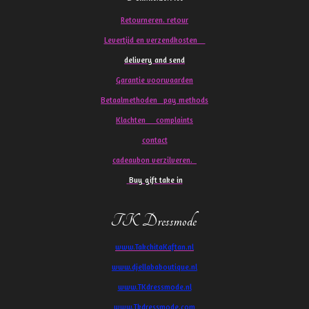
Retourneren. retour
Levertijd en verzendkosten
delivery and send
Garantie voorwaarden
Betaalmethoden pay methods
Klachten
complaints
contact
cadeaubon verzilveren.
Buy gift take in
TK Dressmode
www.TakchitaKaftan.nl
www.djellababoutique.nl
www.TKdressmode.nl
www.Tkdressmode.com