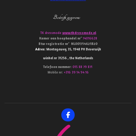
Bedrijfs gegevens
:
TK dressmode
www.tkdressmode.nl
Kamer van koophandel
nr’
74016628
Btw
registratie
nr’
NL001714621B20
Adres
: Montageweg 35, 1948 PH Beverwijk
winkel nr 31256 , the Netherlands
Telefoon
nummer
:
015 88 79 871
Mobile nr:
+316 39 14 94 16
F
a
c