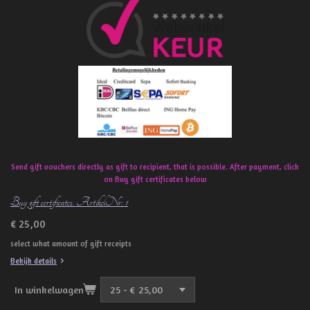
e
b
o
o
k
Send gift vouchers directly as gift to recipient, that is possible. After payment, click
on Buy gift certificates below
Buy gift certificates. ArtikelNr: 1
€ 25,00
select what amount of gift receipts
Bekijk details
In winkelwagen