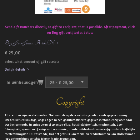
Send gift vouchers directly as gift to recipient, that is possible. After payment, click
on Buy gift certificates below
Buy gift certificates. ArtikelNr: 1
€ 25,00
select what amount of gift receipts
Bekijk details
In winkelwagen
Copyright
Alle rechten zijn voorbehouden. Niets van de op deze website gepubliceerde gegevens mag
worden verveelvoudigd, opgeslagen in een geautomatiseerd gegevensbestand en/of openbaar
worden gemaakt, in enige vorm of op enige wijze, hetzij elektronisch, mechanisch, door
fotokopieën, opnamen of enige andere manier, zonder uitdrukkelijke voorafgaande schriftelijke
toestemming van TKDressmode, Ook het gebruik van merk- en productnamen van TKdressmode
op zoekmachines gerichte teksten is niet toegestaan.