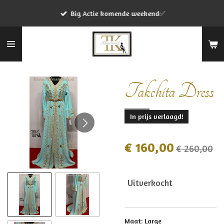
Ga
Big Actie komende weekend✅
direct
naar
de
hoofdinhoud
Takchita Dress
In prijs verlaagd!
€ 160,00
€ 260,00
Uitverkocht
Maat: Large