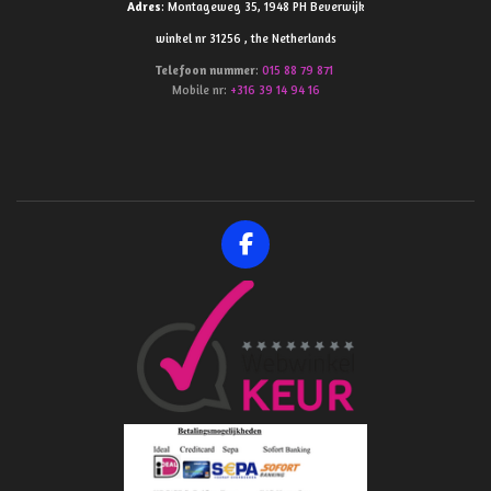
Adres
: Montageweg 35, 1948 PH Beverwijk
winkel nr 31256 , the Netherlands
Telefoon
nummer
:
015 88 79 871
Mobile nr:
+316 39 14 94 16
F
a
c
e
b
o
o
k