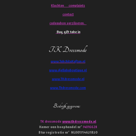
Klachten
complaints
contact
cadeaubon verzilveren.
Buy gift take in
TK Dressmode
www.TakchitaKaftan.nl
www.djellababoutique.nl
www.TKdressmode.nl
www.Tkdressmode.com
Bedrijfs gegevens
:
TK dressmode
www.tkdressmode.nl
Kamer van koophandel
nr’
74016628
Btw
registratie
nr’
NL001714621B20