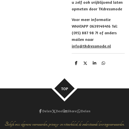
u zelf ook vrijblijvend laten
opmeten door TKdressmode
Voor meer informatie
WHATAPP 0639149416 Tel:
(015) 887 98 71 of anders
mailen naar
info@tkdressmode.nl
D
D
S
D
e
e
h
e
l
e
a
l
e
l
r
e
n
e
n
TOP
Delen
Deel
Share
Delen
Bekijk onze algemene voorwaarden, privacy- en retourbeleid, de onderstaande leveringsvoorwaarden.