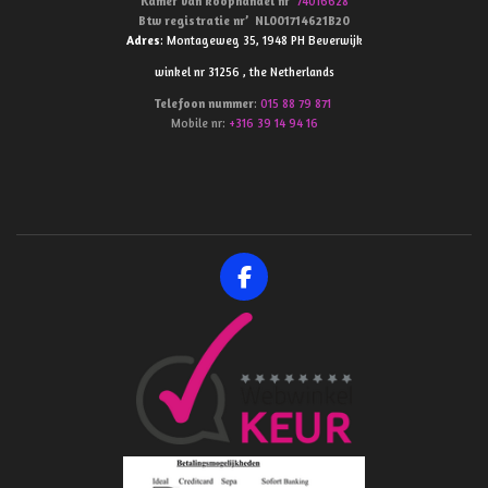
Kamer van koophandel
nr’
74016628
Btw
registratie
nr’
NL001714621B20
Adres
: Montageweg 35, 1948 PH Beverwijk
winkel nr 31256 , the Netherlands
Telefoon
nummer
:
015 88 79 871
Mobile nr:
+316 39 14 94 16
F
a
c
e
b
o
o
k