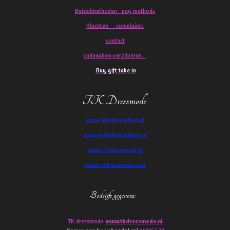
Betaalmethoden pay methods
Klachten
complaints
contact
cadeaubon verzilveren.
Buy gift take in
TK Dressmode
www.TakchitaKaftan.nl
www.djellababoutique.nl
www.TKdressmode.nl
www.Tkdressmode.com
Bedrijfs gegevens
:
TK dressmode
www.tkdressmode.nl