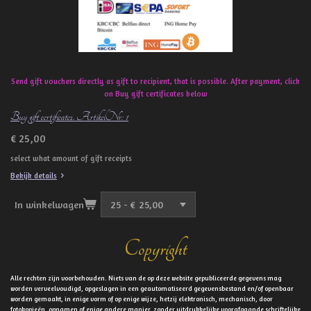
Send gift vouchers directly as gift to recipient, that is possible. After payment, click
on Buy gift certificates below
Buy gift certificates. ArtikelNr: 1
€ 25,00
select what amount of gift receipts
Bekijk details
In winkelwagen
Copyright
Alle rechten zijn voorbehouden. Niets van de op deze website gepubliceerde gegevens mag
worden verveelvoudigd, opgeslagen in een geautomatiseerd gegevensbestand en/of openbaar
worden gemaakt, in enige vorm of op enige wijze, hetzij elektronisch, mechanisch, door
fotokopieën, opnamen of enige andere manier, zonder uitdrukkelijke voorafgaande schriftelijke