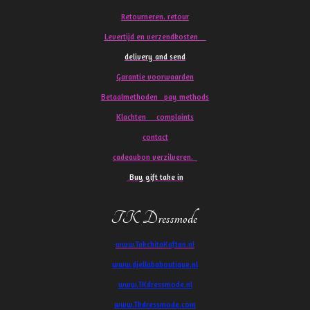
Retourneren. retour
Levertijd en verzendkosten
delivery and send
Garantie voorwaarden
Betaalmethoden pay methods
Klachten
complaints
contact
cadeaubon verzilveren.
Buy gift take in
TK Dressmode
www.TakchitaKaftan.nl
www.djellababoutique.nl
www.TKdressmode.nl
www.Tkdressmode.com