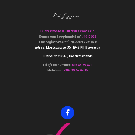
Bedrijfs gegevens
:
TK dressmode
www.tkdressmode.nl
Kamer van koophandel
nr’
74016628
Btw
registratie
nr’
NL001714621B20
Adres
: Montageweg 35, 1948 PH Beverwijk
winkel nr 31256 , the Netherlands
Telefoon
nummer
:
015 88 79 871
Mobile nr:
+316 39 14 94 16
F
a
c
e