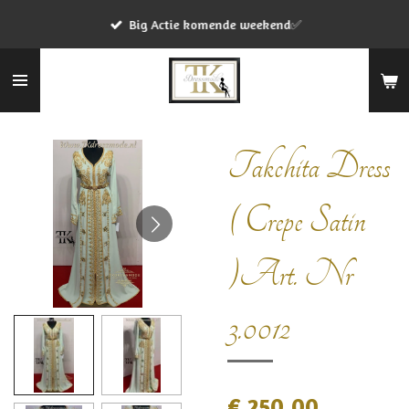
Ga
Big Actie komende weekend✅
direct
naar
de
hoofdinhoud
Takchita Dress
( Crepe Satin
)Art. Nr
3.0012
€ 250,00