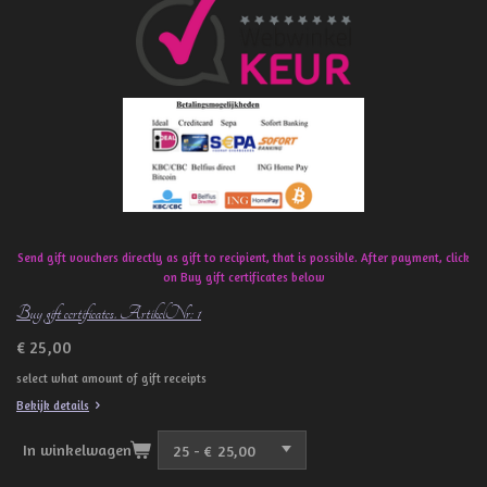
b
o
o
k
Send gift vouchers directly as gift to recipient, that is possible. After payment, click
on Buy gift certificates below
Buy gift certificates. ArtikelNr: 1
€ 25,00
select what amount of gift receipts
Bekijk details
In winkelwagen