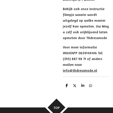
Bekijk ook onze instructie
filmpje waarin wordt
uitgelegd op welke manier
jezelf kan opmeten. Uw Mag
u zelf ook vrijblijvend laten
opmeten door TKdressmode
Voor meer informatie
WHATAPP 0639149416 Tel:
(015) 887 98 71 of anders
mailen naar
info@tkdressmode.nl
D
D
S
D
e
e
h
e
l
e
a
l
e
l
r
e
n
e
n
TOP