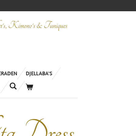
ba's, Kimono's & Tuniques
IERADEN
DJELLABA'S
ta Dress