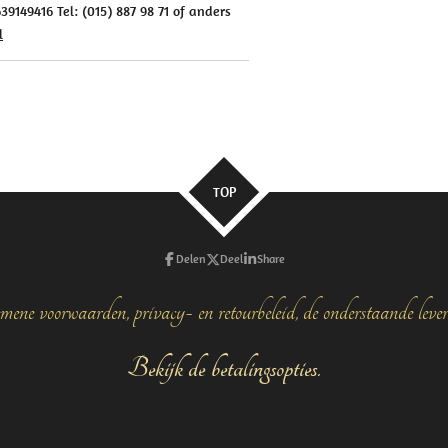
9149416 Tel: (015) 887 98 71 of anders
l
TOP
Delen
Deel
Share
mene voorwaarden, privacy- en retourbeleid, de onderstaande leve
Bekijk de betalingsopties.