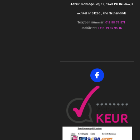
Adres
: Montageweg 35, 1948 PH Beverwijk
winkel nr 31256 , the Netherlands
Telefoon
nummer
:
015 88 79 871
Mobile nr:
+316 39 14 94 16
F
a
c
e
b
o
o
k