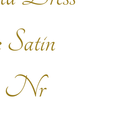
e Satin
. Nr