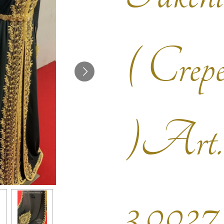
( Crep
)Art
3.0027