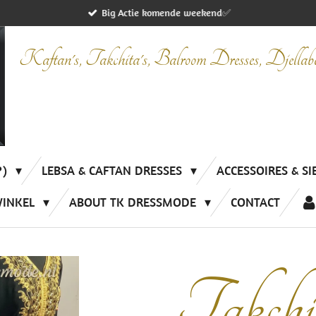
Big Actie komende weekend✅
Kaftan's, Takchita's, Balroom Dresses, Djella
P)
LEBSA & CAFTAN DRESSES
ACCESSOIRES & S
WINKEL
ABOUT TK DRESSMODE
CONTACT
Takchi