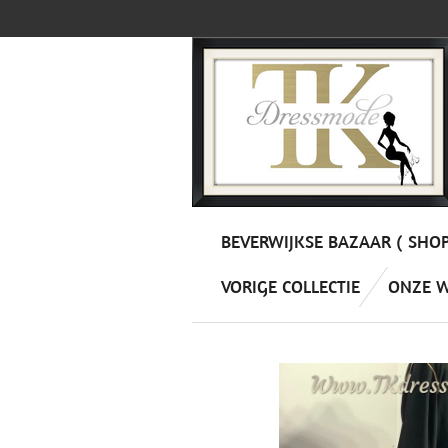
Ga
direct
naar
de
hoofdinhoud
BEVERWIJKSE BAZAAR ( SHO
VORIGE COLLECTIE
ONZE 