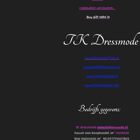
cadeaubon verzilveren.
Buy gift take in
TK Dressmode
www.TakchitaKaftan.nl
www.djellababoutique.nl
www.TKdressmode.nl
www.Tkdressmode.com
Bedrijfs gegevens
:
TK dressmode
www.tkdressmode.nl
Kamer van koophandel
nr’
74016628
Btw
registratie
nr’
NL001714621B20