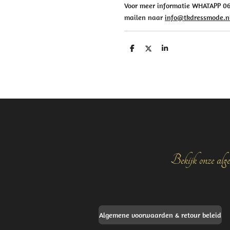
Voor meer informatie WHATAPP 063
mailen naar
info@tkdressmode.n
D
D
S
e
e
h
l
e
a
e
l
r
n
e
Bekijk onze alge
Algemene voorwaarden & retour beleid