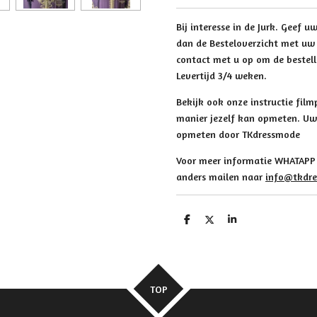
Bij interesse in de Jurk. Geef 
dan de Besteloverzicht met uw
contact met u op om de bestel
Levertijd 3/4 weken.
Bekijk ook onze instructie fil
manier jezelf kan opmeten. Uw 
opmeten door TKdressmode
Voor meer informatie WHATAPP 0
anders mailen naar
info@tkdre
D
D
S
e
e
h
l
e
a
e
l
r
n
e
TOP