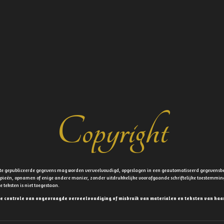
Copyright
site gepubliceerde gegevens mag worden verveelvoudigd, opgeslagen in een geautomatiseerd gegevensb
okopieën, opnamen of enige andere manier, zonder uitdrukkelijke voorafgaande schriftelijke toestemm
eksten is niet toegestaan.
de controle van ongevraagde verveelvoudiging of misbruik van materialen en teksten van haar w