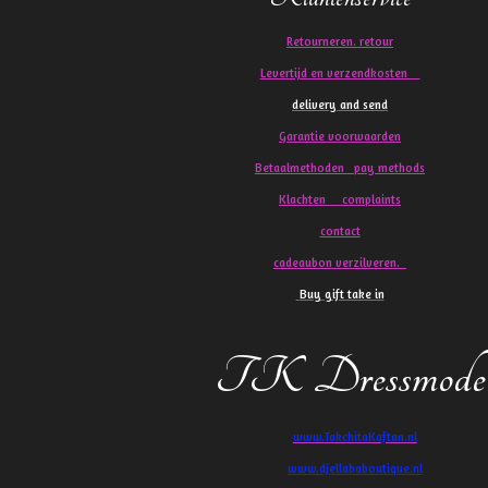
Retourneren. retour
Levertijd en verzendkosten
delivery and send
Garantie voorwaarden
Betaalmethoden pay methods
Klachten
complaints
contact
cadeaubon verzilveren.
Buy gift take in
TK Dressmode
www.TakchitaKaftan.nl
www.djellababoutique.nl