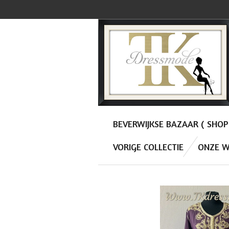
Ga
direct
naar
de
hoofdinhoud
BEVERWIJKSE BAZAAR ( SHO
VORIGE COLLECTIE
ONZE W