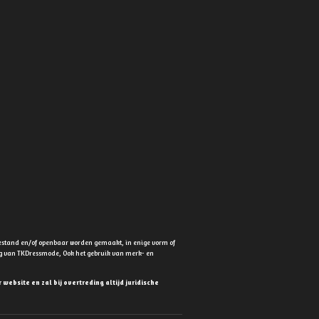
estand en/of openbaar worden gemaakt, in enige vorm of
ing van TKDressmode, Ook het gebruik van merk- en
ebsite en zal bij overtreding altijd juridische