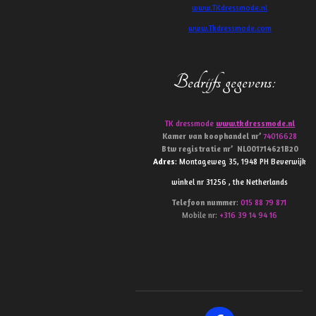
www.TKdressmode.nl
www.Tkdressmode.com
Bedrijfs gegevens
:
TK dressmode
www.tkdressmode.nl
Kamer van koophandel
nr’
74016628
Btw
registratie
nr’
NL001714621B20
Adres
: Montageweg 35, 1948 PH Beverwijk
winkel nr 31256 , the Netherlands
Telefoon
nummer
:
015 88 79 871
Mobile nr:
+316 39 14 94 16