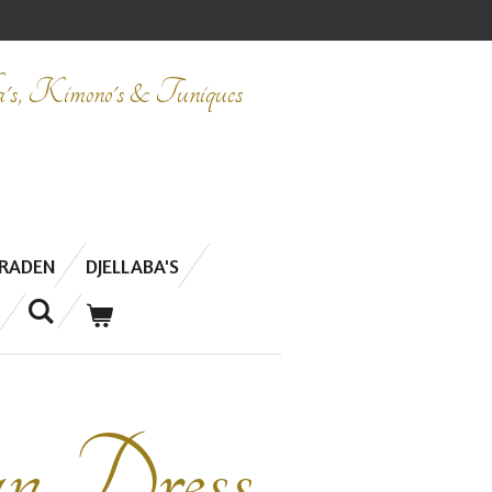
ba's, Kimono's & Tuniques
ERADEN
DJELLABA'S
n Dress