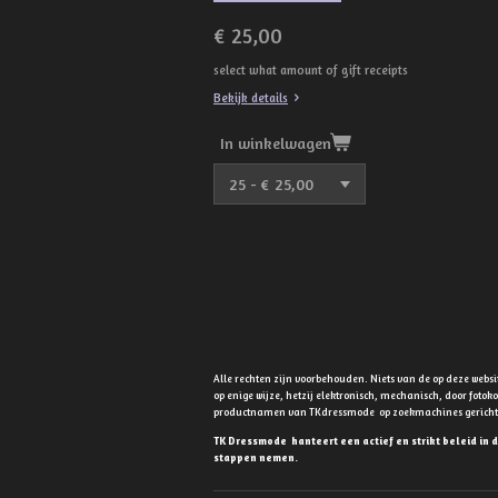
€ 25,00
select what amount of gift receipts
Bekijk details
In winkelwagen
Alle rechten zijn voorbehouden. Niets van de op deze web
op enige wijze, hetzij elektronisch, mechanisch, door fot
productnamen van TKdressmode op zoekmachines gerichte t
TK Dressmode hanteert een actief en strikt beleid in 
stappen nemen.