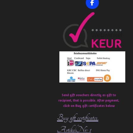
F
a
c
e
b
o
o
k
Send gift vouchers directly as gift to
recipient, that is possible. After payment,
click on Buy gift certificates below
Buy gift certificates.
ArtikelNr: 1