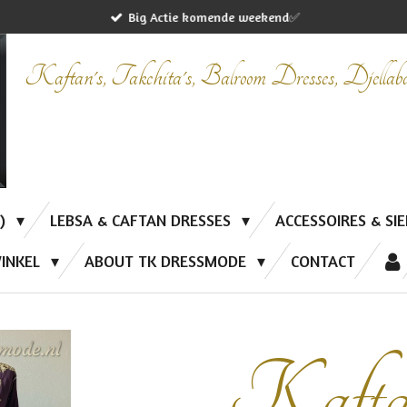
Big Actie komende weekend✅
Kaftan's, Takchita's, Balroom Dresses, Djella
P)
LEBSA & CAFTAN DRESSES
ACCESSOIRES & SI
INKEL
ABOUT TK DRESSMODE
CONTACT
Kafta