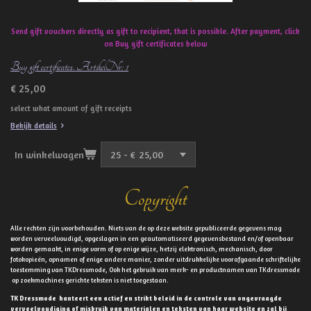
Send gift vouchers directly as gift to recipient, that is possible. After payment, click
on Buy gift certificates below
Buy gift certificates. ArtikelNr: 1
€ 25,00
select what amount of gift receipts
Bekijk details
In winkelwagen
Copyright
Alle rechten zijn voorbehouden. Niets van de op deze website gepubliceerde gegevens mag
worden verveelvoudigd, opgeslagen in een geautomatiseerd gegevensbestand en/of openbaar
worden gemaakt, in enige vorm of op enige wijze, hetzij elektronisch, mechanisch, door
fotokopieën, opnamen of enige andere manier, zonder uitdrukkelijke voorafgaande schriftelijke
toestemming van TKDressmode, Ook het gebruik van merk- en productnamen van TKdressmode
op zoekmachines gerichte teksten is niet toegestaan.
TK Dressmode hanteert een actief en strikt beleid in de controle van ongevraagde
verveelvoudiging of misbruik van materialen en teksten van haar website en zal bij