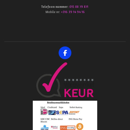
Telefoon
nummer
:
015 88 79 871
Mobile nr:
+316 39 14 94 16
F
a
c
e
b
o
o
k