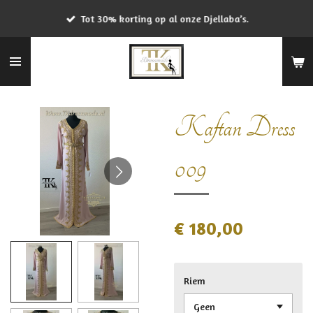
Ga
Tot 30% korting op al onze Djellaba’s.
direct
naar
de
hoofdinhoud
Kaftan Dress
009
€ 180,00
Riem