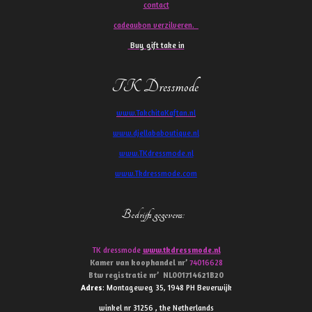
contact
cadeaubon verzilveren.
Buy gift take in
TK Dressmode
www.TakchitaKaftan.nl
www.djellababoutique.nl
www.TKdressmode.nl
www.Tkdressmode.com
Bedrijfs gegevens
:
TK dressmode
www.tkdressmode.nl
Kamer van koophandel
nr’
74016628
Btw
registratie
nr’
NL001714621B20
Adres
: Montageweg 35, 1948 PH Beverwijk
winkel nr 31256 , the Netherlands