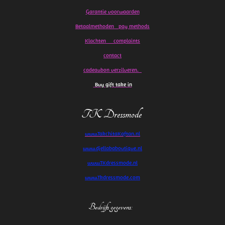
Garantie voorwaarden
Betaalmethoden pay methods
Klachten
complaints
contact
cadeaubon verzilveren.
Buy gift take in
TK Dressmode
www.TakchitaKaftan.nl
www.djellababoutique.nl
www.TKdressmode.nl
www.Tkdressmode.com
Bedrijfs gegevens
: