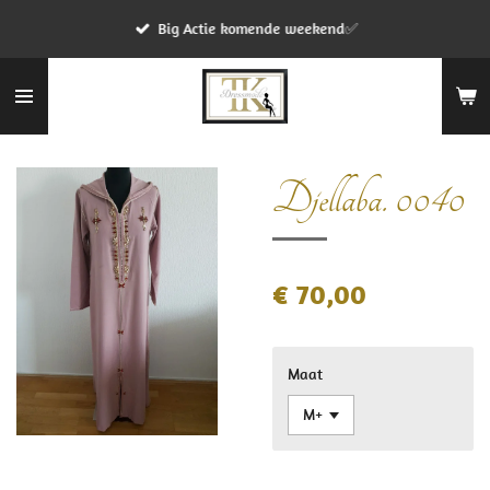
Ga
Big Actie komende weekend✅
direct
naar
de
hoofdinhoud
Djellaba. 0040
€ 70,00
Maat