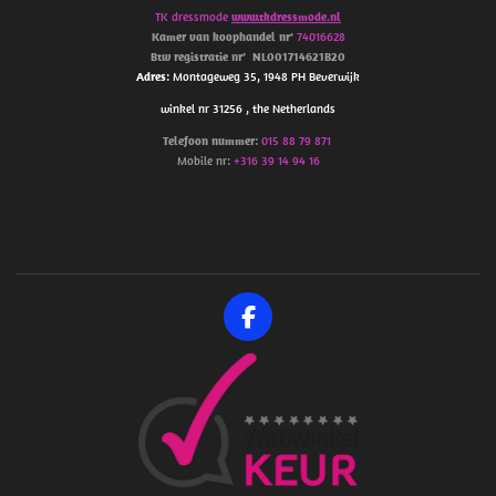
TK dressmode
www.tkdressmode.nl
Kamer van koophandel
nr’
74016628
Btw
registratie
nr’
NL001714621B20
Adres
: Montageweg 35, 1948 PH Beverwijk
winkel nr 31256 , the Netherlands
Telefoon
nummer
:
015 88 79 871
Mobile nr:
+316 39 14 94 16
F
a
c
e
b
o
o
k