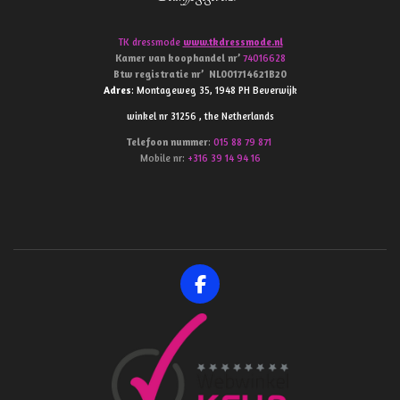
TK dressmode
www.tkdressmode.nl
Kamer van koophandel
nr’
74016628
Btw
registratie
nr’
NL001714621B20
Adres
: Montageweg 35, 1948 PH Beverwijk
winkel nr 31256 , the Netherlands
Telefoon
nummer
:
015 88 79 871
Mobile nr:
+316 39 14 94 16
F
a
c
e
b
o