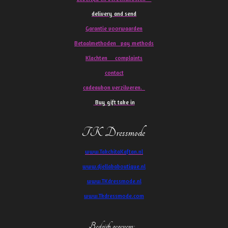
delivery and send
Garantie voorwaarden
Betaalmethoden pay methods
Klachten
complaints
contact
cadeaubon verzilveren.
Buy gift take in
TK Dressmode
www.TakchitaKaftan.nl
www.djellababoutique.nl
www.TKdressmode.nl
www.Tkdressmode.com
Bedrijfs gegevens
: