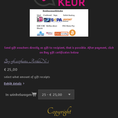
o
k
Send gift vouchers directly as gift to recipient, that is possible. After payment, click
on Buy gift certificates below
Buy gift certificates. ArtikelNr: 1
€ 25,00
select what amount of gift receipts
Bekijk details
In winkelwagen
Copyright