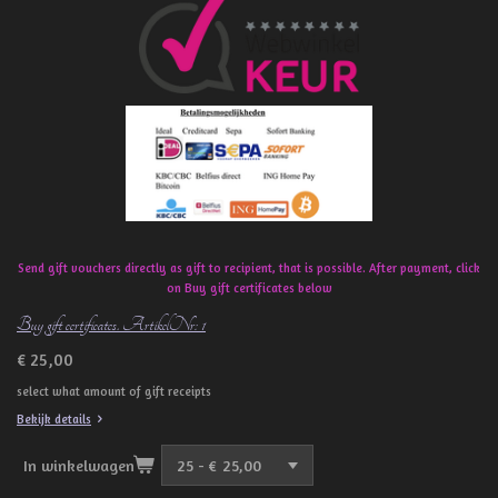
e
b
o
o
k
Send gift vouchers directly as gift to recipient, that is possible. After payment, click
on Buy gift certificates below
Buy gift certificates. ArtikelNr: 1
€ 25,00
select what amount of gift receipts
Bekijk details
In winkelwagen