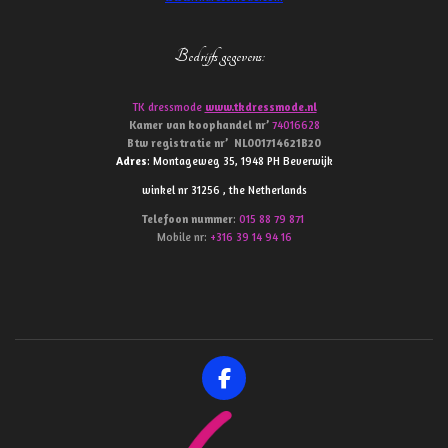
Bedrijfs gegevens
:
TK dressmode
www.tkdressmode.nl
Kamer van koophandel
nr’
74016628
Btw
registratie
nr’
NL001714621B20
Adres
: Montageweg 35, 1948 PH Beverwijk
winkel nr 31256 , the Netherlands
Telefoon
nummer
:
015 88 79 871
Mobile nr:
+316 39 14 94 16
F
a
c