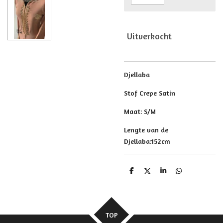
Uitverkocht
Djellaba
Stof Crepe Satin
Maat: S/M
Lengte van de
Djellaba:152cm
D
D
S
D
e
e
h
e
l
e
a
l
e
l
r
e
n
e
n
TOP