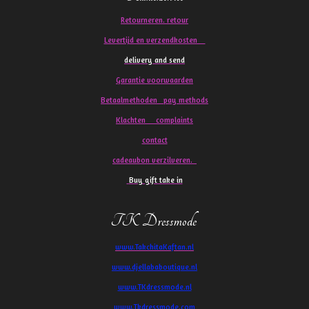
Retourneren. retour
Levertijd en verzendkosten
delivery and send
Garantie voorwaarden
Betaalmethoden pay methods
Klachten
complaints
contact
cadeaubon verzilveren.
Buy gift take in
TK Dressmode
www.TakchitaKaftan.nl
www.djellababoutique.nl
www.TKdressmode.nl
www.Tkdressmode.com