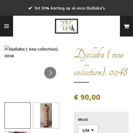
Ga
Tot 30% korting op al onze Djellaba’s.
direct
naar
de
hoofdinhoud
Djellaba ( new
collection). 0048
€ 90,00
Maat