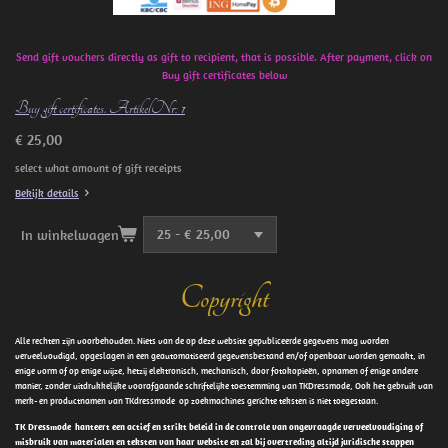
Send gift vouchers directly as gift to recipient, that is possible. After payment, click on
Buy gift certificates below
Buy gift certificates. ArtikelNr: 1
€ 25,00
select what amount of gift receipts
Bekijk details
In winkelwagen
Copyright
Alle rechten zijn voorbehouden. Niets van de op deze website gepubliceerde gegevens mag worden
verveelvoudigd, opgeslagen in een geautomatiseerd gegevensbestand en/of openbaar worden gemaakt, in
enige vorm of op enige wijze, hetzij elektronisch, mechanisch, door fotokopieën, opnamen of enige andere
manier, zonder uitdrukkelijke voorafgaande schriftelijke toestemming van TKDressmode, Ook het gebruik van
merk- en productnamen van TKdressmode op zoekmachines gerichte teksten is niet toegestaan.
TK Dressmode hanteert een actief en strikt beleid in de controle van ongevraagde verveelvoudiging of
misbruik van materialen en teksten van haar website en zal bij overtreding altijd juridische stappen