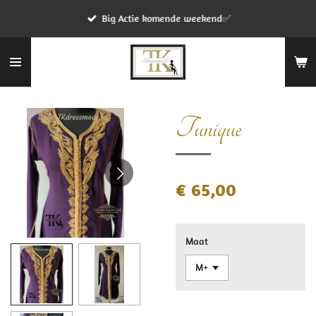
Ga
Big Actie komende weekend✅
direct
naar
de
hoofdinhoud
Tunique
€ 65,00
Maat