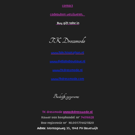
contact
cadeaubon verzilveren.
Buy gift take in
TK Dressmode
www.TakchitaKaftan.nl
www.djellababoutique.nl
www.TKdressmode.nl
www.Tkdressmode.com
Bedrijfs gegevens
:
TK dressmode
www.tkdressmode.nl
Kamer van koophandel
nr’
74016628
Btw
registratie
nr’
NL001714621B20
Adres
: Montageweg 35, 1948 PH Beverwijk