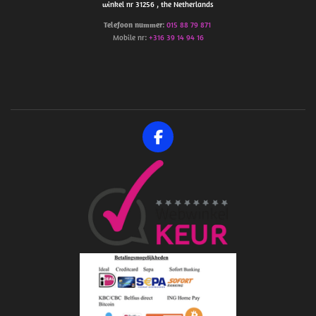
winkel nr 31256 , the Netherlands
Telefoon
nummer
:
015 88 79 871
Mobile nr:
+316 39 14 94 16
F
a
c
e
b
o
o
k