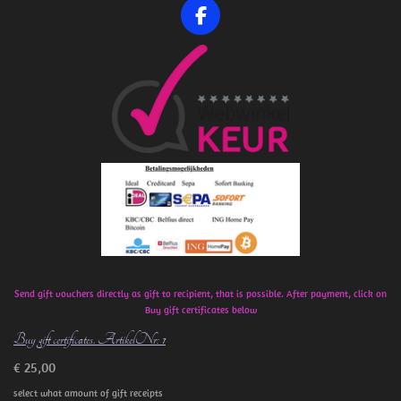
F
a
c
e
b
o
o
k
Send gift vouchers directly as gift to recipient, that is possible. After payment, click on
Buy gift certificates below
Buy gift certificates. ArtikelNr: 1
€ 25,00
select what amount of gift receipts