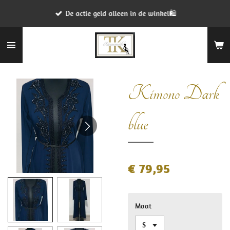
Ga
De actie geld alleen in de winkel🛍
direct
naar
de
hoofdinhoud
Kimono Dark
blue
€ 79,95
Maat