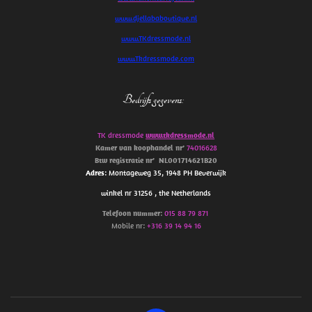
www.djellababoutique.nl
www.TKdressmode.nl
www.Tkdressmode.com
Bedrijfs gegevens
:
TK dressmode
www.tkdressmode.nl
Kamer van koophandel
nr’
74016628
Btw
registratie
nr’
NL001714621B20
Adres
: Montageweg 35, 1948 PH Beverwijk
winkel nr 31256 , the Netherlands
Telefoon
nummer
:
015 88 79 871
Mobile nr:
+316 39 14 94 16