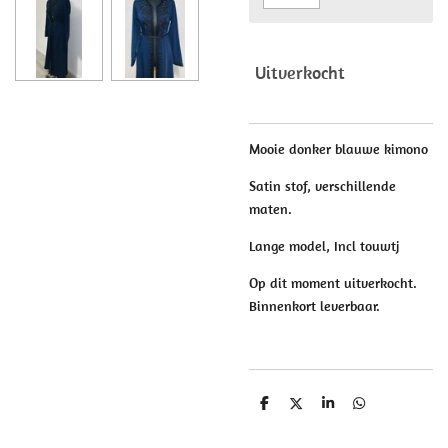
Uitverkocht
Mooie donker blauwe kimono
Satin stof, verschillende
maten.
Lange model, Incl touwtj
Op dit moment uitverkocht.
Binnenkort leverbaar.
D
D
S
D
e
e
h
e
l
e
a
l