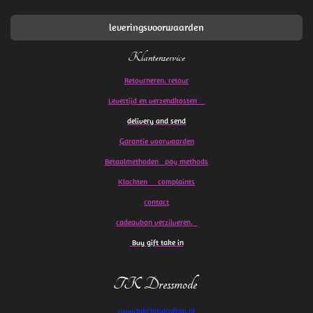
leveringsvoorwaarden
Klantenservice
Retourneren. retour
Levertijd en verzendkosten
delivery and send
Garantie voorwaarden
Betaalmethoden pay methods
Klachten
complaints
contact
cadeaubon verzilveren.
Buy gift take in
TK Dressmode
www.TakchitaKaftan.nl