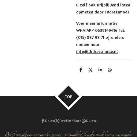
u zelf ook vrijblijvend laten
opmeten door TKdressmode
Voor meer informatie
WHATAPP 0639149416 Tel:
(015) 887 98 71 of anders
mailen naar
info@tkdressmode.nl
D
D
S
D
e
e
h
e
l
e
a
l
e
l
r
e
n
e
n
TOP
Delen
Deel
Share
Delen
Bekijk onze algemene voorwaarden, privacy- en retourbeleid, de onderstaande leveringsvoorwaarden.