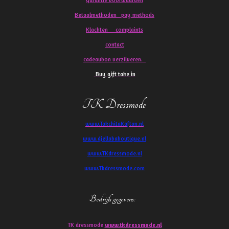
Garantie voorwaarden
Betaalmethoden pay methods
Klachten
complaints
contact
cadeaubon verzilveren.
Buy gift take in
TK Dressmode
www.TakchitaKaftan.nl
www.djellababoutique.nl
www.TKdressmode.nl
www.Tkdressmode.com
Bedrijfs gegevens
:
TK dressmode
www.tkdressmode.nl