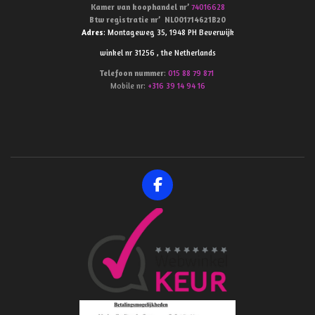
Kamer van koophandel
nr’
74016628
Btw
registratie
nr’
NL001714621B20
Adres
: Montageweg 35, 1948 PH Beverwijk
winkel nr 31256 , the Netherlands
Telefoon
nummer
:
015 88 79 871
Mobile nr:
+316 39 14 94 16
F
a
c
e
b
o
o
k