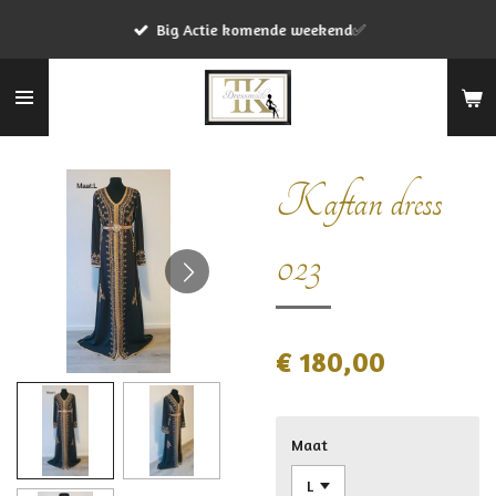
Ga
Big Actie komende weekend✅
direct
naar
de
hoofdinhoud
Kaftan dress
023
€ 180,00
Maat