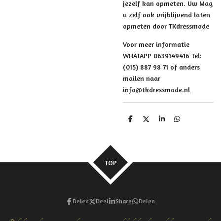
jezelf kan opmeten. Uw Mag
u zelf ook vrijblijvend laten
opmeten door TKdressmode
Voor meer informatie
WHATAPP 0639149416 Tel:
(015) 887 98 71 of anders
mailen naar
info@tkdressmode.nl
D
D
S
D
e
e
h
e
l
e
a
l
e
l
r
e
n
e
n
TOP
Delen
Deel
Share
Delen