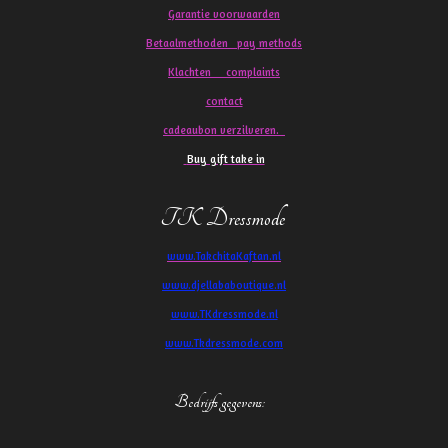
Garantie voorwaarden
Betaalmethoden pay methods
Klachten
complaints
contact
cadeaubon verzilveren.
Buy gift take in
TK Dressmode
www.TakchitaKaftan.nl
www.djellababoutique.nl
www.TKdressmode.nl
www.Tkdressmode.com
Bedrijfs gegevens
: