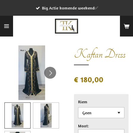
Ga
Big Actie komende weekend✅
direct
naar
de
hoofdinhoud
Kaftan Dress
€ 180,00
Riem
Maat: