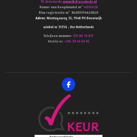
TK dressmode
www.tkdressmode.nl
Kamer van koophandel
nr’
74016628
Btw
registratie
nr’
NL001714621B20
Adres
: Montageweg 35, 1948 PH Beverwijk
winkel nr 31256 , the Netherlands
Telefoon
nummer
:
015 88 79 871
Mobile nr:
+316 39 14 94 16
F
a
c
e
b
o
o
k