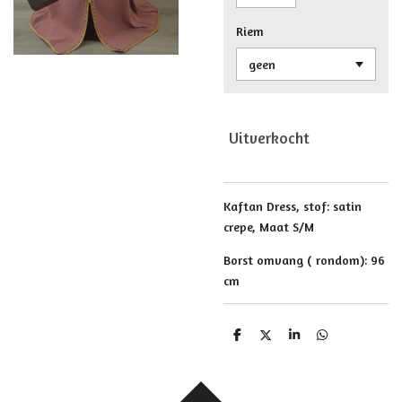
Riem
Uitverkocht
Kaftan Dress, stof: satin
crepe, Maat S/M
Borst omvang ( rondom): 96
cm
D
D
S
D
e
e
h
e
l
e
a
l
e
l
r
e
n
e
n