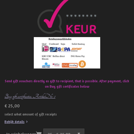
c
e
b
o
o
k
Send gift vouchers directly as gift to recipient, that is possible. After payment, click
on Buy gift certificates below
Buy gift certificates. ArtikelNr: 1
€ 25,00
select what amount of gift receipts
Bekijk details
In winkelwagen