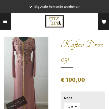
Ga
Big Actie komende weekend✅
direct
naar
de
hoofdinhoud
Kaftan Dress
031
€ 100,00
Maat