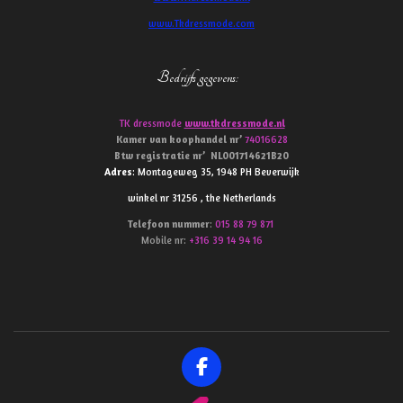
www.Tkdressmode.com
Bedrijfs gegevens
:
TK dressmode
www.tkdressmode.nl
Kamer van koophandel
nr’
74016628
Btw
registratie
nr’
NL001714621B20
Adres
: Montageweg 35, 1948 PH Beverwijk
winkel nr 31256 , the Netherlands
Telefoon
nummer
:
015 88 79 871
Mobile nr:
+316 39 14 94 16
F
a