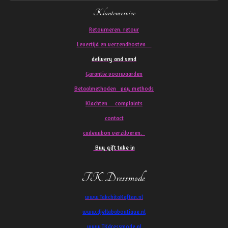
Klantenservice
Retourneren. retour
Levertijd en verzendkosten
delivery and send
Garantie voorwaarden
Betaalmethoden pay methods
Klachten
complaints
contact
cadeaubon verzilveren.
Buy gift take in
TK Dressmode
www.TakchitaKaftan.nl
www.djellababoutique.nl
www.TKdressmode.nl