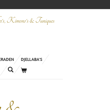
ba's, Kimono's & Tuniques
IERADEN
DJELLABA'S
n &