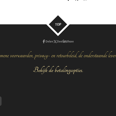
D
D
S
e
e
h
l
e
a
e
l
r
n
e
TOP
Delen
Deel
Share
mene voorwaarden, privacy- en retourbeleid, de onderstaande leve
Bekijk de betalingsopties.