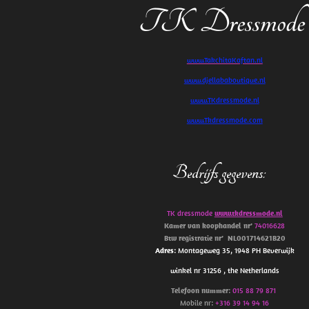
TK Dressmode
www.TakchitaKaftan.nl
www.djellababoutique.nl
www.TKdressmode.nl
www.Tkdressmode.com
Bedrijfs gegevens
:
TK dressmode
www.tkdressmode.nl
Kamer van koophandel
nr’
74016628
Btw
registratie
nr’
NL001714621B20
Adres
: Montageweg 35, 1948 PH Beverwijk
winkel nr 31256 , the Netherlands
Telefoon
nummer
:
015 88 79 871
Mobile nr:
+316 39 14 94 16