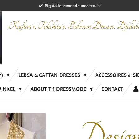
Big Actie komende weekend✅
Kaftan's, Takchita's, Balroom Dresses, Djella
P)
LEBSA & CAFTAN DRESSES
ACCESSOIRES & S
WINKEL
ABOUT TK DRESSMODE
CONTACT
Desig