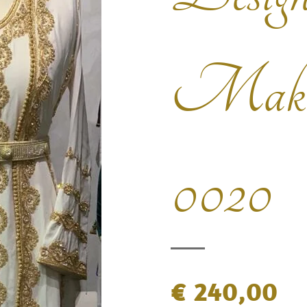
Make
0020
€ 240,00