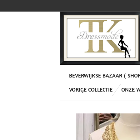
Ga
direct
naar
de
hoofdinhoud
BEVERWIJKSE BAZAAR ( SHO
VORIGE COLLECTIE
ONZE 