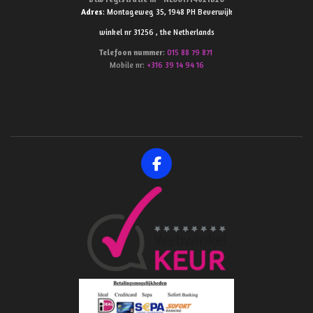
Adres
: Montageweg 35, 1948 PH Beverwijk
winkel nr 31256 , the Netherlands
Telefoon
nummer
:
015 88 79 871
Mobile nr:
+316 39 14 94 16
F
a
c
e
b
o
o
k