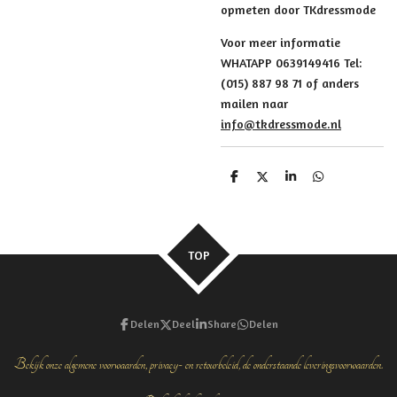
opmeten door TKdressmode
Voor meer informatie
WHATAPP 0639149416 Tel:
(015) 887 98 71 of anders
mailen naar
info@tkdressmode.nl
D
D
S
D
e
e
h
e
l
e
a
l
e
l
r
e
n
e
n
TOP
Delen
Deel
Share
Delen
Bekijk onze algemene voorwaarden, privacy- en retourbeleid, de onderstaande leveringsvoorwaarden.