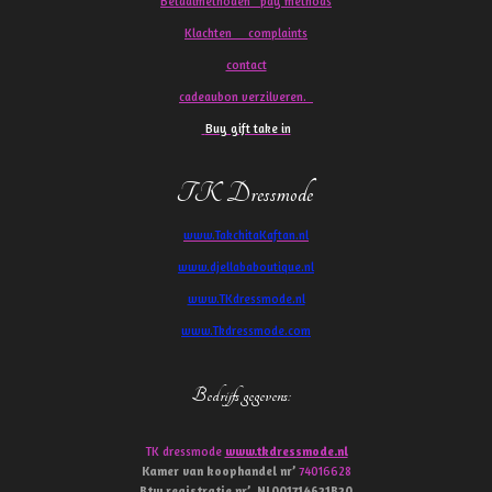
Betaalmethoden pay methods
Klachten
complaints
contact
cadeaubon verzilveren.
Buy gift take in
TK Dressmode
www.TakchitaKaftan.nl
www.djellababoutique.nl
www.TKdressmode.nl
www.Tkdressmode.com
Bedrijfs gegevens
:
TK dressmode
www.tkdressmode.nl
Kamer van koophandel
nr’
74016628
Btw
registratie
nr’
NL001714621B20