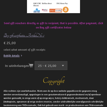
Send gift vouchers directly as gift to recipient, that is possible. After payment, click
on Buy gift certificates below
Buy gift certificates. ArtikelNr: 1
€ 25,00
select what amount of gift receipts
Bekijk details
In winkelwagen
Copyright
Alle rechten zijn voorbehouden. Niets van de op deze website gepubliceerde gegevens mag
worden verveelvoudigd, opgeslagen in een geautomatiseerd gegevensbestand en/of openbaar
worden gemaakt, in enige vorm of op enige wijze, hetzij elektronisch, mechanisch, door
fotokopieën, opnamen of enige andere manier, zonder uitdrukkelijke voorafgaande schriftelijke
toestemming van TKDressmode, Ook het gebruik van merk- en productnamen van TKdressmode