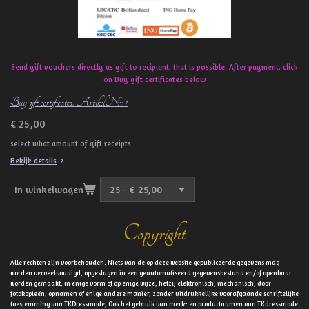
Send gift vouchers directly as gift to recipient, that is possible. After payment, click
on Buy gift certificates below
Buy gift certificates. ArtikelNr: 1
€ 25,00
select what amount of gift receipts
Bekijk details
In winkelwagen
Copyright
Alle rechten zijn voorbehouden. Niets van de op deze website gepubliceerde gegevens mag
worden verveelvoudigd, opgeslagen in een geautomatiseerd gegevensbestand en/of openbaar
worden gemaakt, in enige vorm of op enige wijze, hetzij elektronisch, mechanisch, door
fotokopieën, opnamen of enige andere manier, zonder uitdrukkelijke voorafgaande schriftelijke
toestemming van TKDressmode, Ook het gebruik van merk- en productnamen van TKdressmode