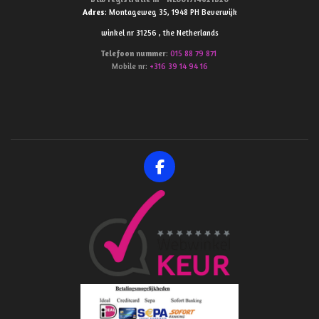
Adres
: Montageweg 35, 1948 PH Beverwijk
winkel nr 31256 , the Netherlands
Telefoon
nummer
:
015 88 79 871
Mobile nr:
+316 39 14 94 16
F
a
c
e
b
o
o
k