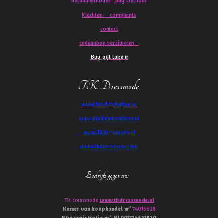
Betaalmethoden pay methods
Klachten
complaints
contact
cadeaubon verzilveren.
Buy gift take in
TK Dressmode
www.TakchitaKaftan.nl
www.djellababoutique.nl
www.TKdressmode.nl
www.Tkdressmode.com
Bedrijfs gegevens
:
TK dressmode
www.tkdressmode.nl
Kamer van koophandel
nr’
74016628
Btw
registratie
nr’
NL001714621B20