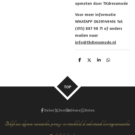
opmeten door TKdressmode
Voor meer informatie
WHATAPP 0639149416 Tel:
(015) 887 98 71 of anders
mailen naar
info@tkdressmode.nl
D
D
S
D
e
e
h
e
l
e
a
l
e
l
r
e
n
e
n
TOP
Delen
Deel
Share
Delen
Bekijk onze algemene voorwaarden, privacy- en retourbeleid, de onderstaande leveringsvoorwaarden.