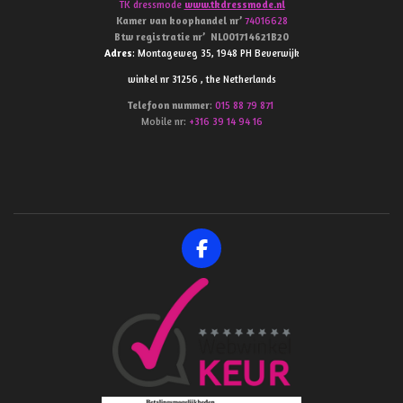
TK dressmode
www.tkdressmode.nl
Kamer van koophandel
nr’
74016628
Btw
registratie
nr’
NL001714621B20
Adres
: Montageweg 35, 1948 PH Beverwijk
winkel nr 31256 , the Netherlands
Telefoon
nummer
:
015 88 79 871
Mobile nr:
+316 39 14 94 16
F
a
c
e
b
o
o
k