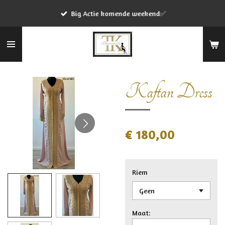
Ga
Big Actie komende weekend✅
direct
naar
de
hoofdinhoud
Kaftan Dress
€ 180,00
Riem
Maat: