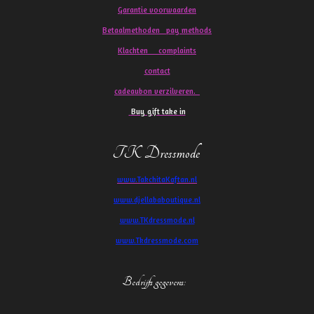
Garantie voorwaarden
Betaalmethoden pay methods
Klachten
complaints
contact
cadeaubon verzilveren.
Buy gift take in
TK Dressmode
www.TakchitaKaftan.nl
www.djellababoutique.nl
www.TKdressmode.nl
www.Tkdressmode.com
Bedrijfs gegevens
: