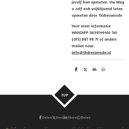
jezelf kan opmeten. Uw Mag
u zelf ook vrijblijvend laten
opmeten door TKdressmode
Voor meer informatie
WHATAPP 0639149416 Tel:
(015) 887 98 71 of anders
mailen naar
info@tkdressmode.nl
D
D
S
D
e
e
h
e
l
e
a
l
e
l
r
e
n
e
n
TOP
Delen
Deel
Share
Delen