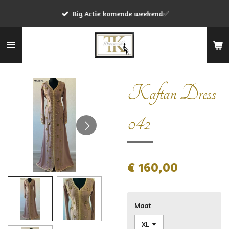
Ga
Big Actie komende weekend✅
direct
naar
de
hoofdinhoud
Kaftan Dress
042
€ 160,00
Maat