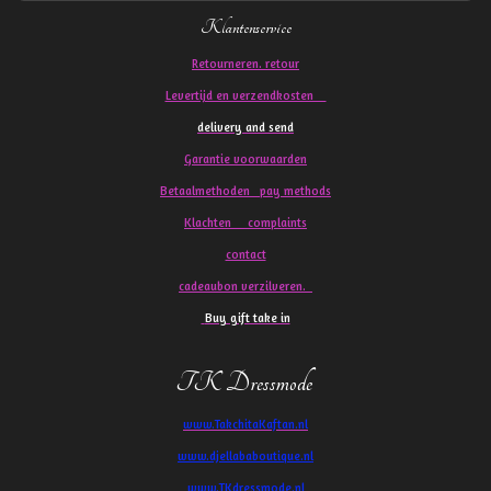
Klantenservice
Retourneren. retour
Levertijd en verzendkosten
delivery and send
Garantie voorwaarden
Betaalmethoden pay methods
Klachten
complaints
contact
cadeaubon verzilveren.
Buy gift take in
TK Dressmode
www.TakchitaKaftan.nl
www.djellababoutique.nl
www.TKdressmode.nl