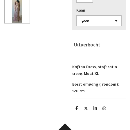
Riem
Uitverkocht
Kaftan Dress, stof: satin
crepe, Maat XL
Borst omvang ( rondom):
120 cm
D
D
S
D
e
e
h
e
l
e
a
l
e
l
r
e
n
e
n