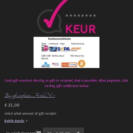
c
e
b
o
o
k
Send gift vouchers directly as gift to recipient, that is possible. After payment, click
on Buy gift certificates below
Buy gift certificates. ArtikelNr: 1
€ 25,00
select what amount of gift receipts
Bekijk details
In winkelwagen