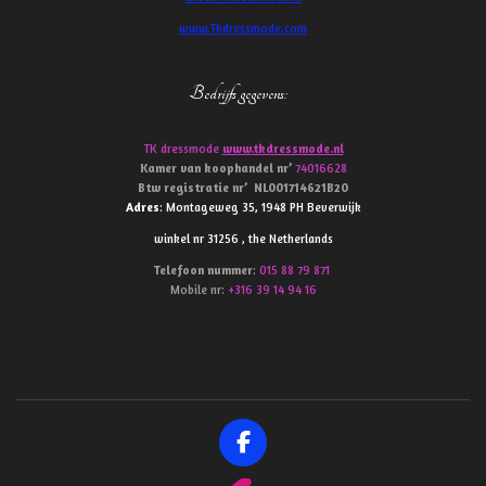
www.Tkdressmode.com
Bedrijfs gegevens
:
TK dressmode
www.tkdressmode.nl
Kamer van koophandel
nr’
74016628
Btw
registratie
nr’
NL001714621B20
Adres
: Montageweg 35, 1948 PH Beverwijk
winkel nr 31256 , the Netherlands
Telefoon
nummer
:
015 88 79 871
Mobile nr:
+316 39 14 94 16
F
a