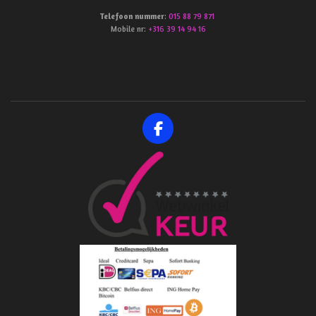
Telefoon
nummer
:
015 88 79 871
Mobile nr:
+316 39 14 94 16
F
a
c
e
b
o
o
k