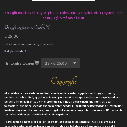
Send gift vouchers directly as gift to recipient, that is possible. After payment, click
on Buy gift certificates below
Buy gift certificates. ArtikelNr: 1
€ 25,00
select what amount of gift receipts
Bekijk details
In winkelwagen
Copyright
Alle rechten zijn voorbehouden. Niets van de op deze website gepubliceerde gegevens mag
worden verveelvoudigd, opgeslagen in een geautomatiseerd gegevensbestand en/of openbaar
worden gemaakt, in enige vorm of op enige wijze, hetzij elektronisch, mechanisch, door
fotokopieën, opnamen of enige andere manier, zonder uitdrukkelijke voorafgaande schriftelijke
toestemming van TKDressmode, Ook het gebruik van merk- en productnamen van TKdressmode
op zoekmachines gerichte teksten is niet toegestaan.
TK Dressmode hanteert een actief en strikt beleid in de controle van ongevraagde
verveelvoudiging of misbruik van materialen en teksten van haar website en zal bij