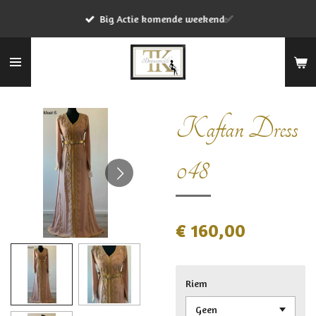
Ga
Big Actie komende weekend✅
direct
naar
de
hoofdinhoud
Kaftan Dress
048
€ 160,00
Riem