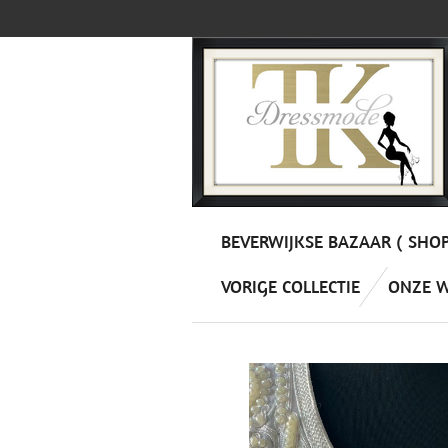
Ga
direct
naar
de
hoofdinhoud
BEVERWIJKSE BAZAAR ( SHO
VORIGE COLLECTIE
ONZE 