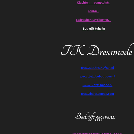
Klachten
complaints
contact
cadeaubon verzilveren.
Buy gift take in
TK Dressmode
www.TakchitaKaftan.nl
www.djellababoutique.nl
www.TKdressmode.nl
www.Tkdressmode.com
Bedrijfs gegevens
:
TK dressmode
www.tkdressmode.nl