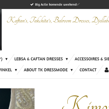
Big Actie komende weekend✅
Kaftan's, Takchita's, Balroom Dresses, Djella
P)
LEBSA & CAFTAN DRESSES
ACCESSOIRES & S
WINKEL
ABOUT TK DRESSMODE
CONTACT
Kimono