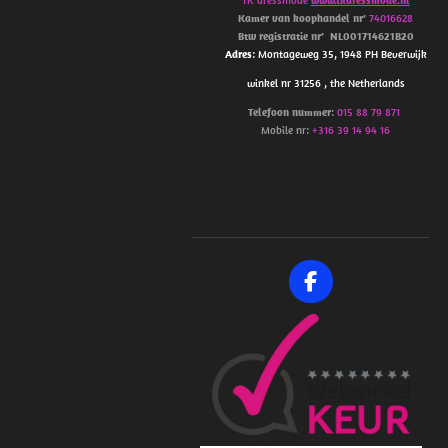
Kamer van koophandel
nr’
74016628
Btw
registratie
nr’
NL001714621B20
Adres
: Montageweg 35, 1948 PH Beverwijk
winkel nr 31256 , the Netherlands
Telefoon
nummer
:
015 88 79 871
Mobile nr:
+316 39 14 94 16
F
a
c
e
b
o
o
k