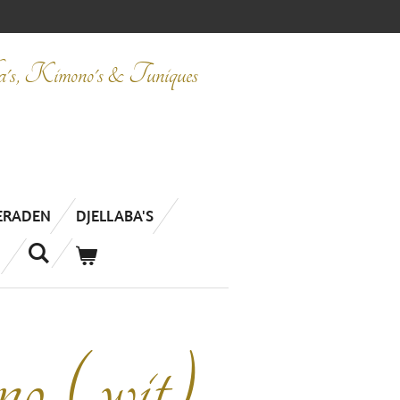
ba's, Kimono's & Tuniques
IERADEN
DJELLABA'S
 ( wit)