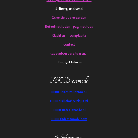
delivery and send
Garantie voorwaarden
Betaalmethoden pay methods
Klachten
complaints
contact
cadeaubon verzilveren.
Buy gift take in
TK Dressmode
www.TakchitaKaftan.nl
www.djellababoutique.nl
www.TKdressmode.nl
www.Tkdressmode.com
Bedrijfs gegevens
: