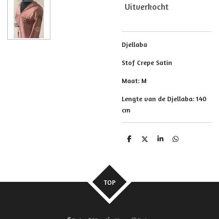
Uitverkocht
Djellaba
Stof Crepe Satin
Maat: M
Lengte van de Djellaba: 140
cm
D
D
S
D
e
e
h
e
l
e
a
l
e
l
r
e
n
e
n
TOP