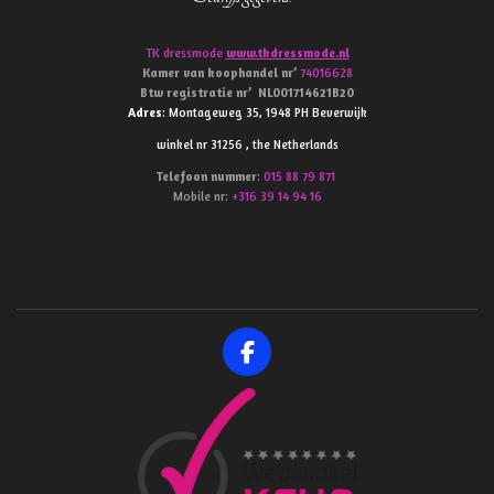
TK dressmode
www.tkdressmode.nl
Kamer van koophandel
nr’
74016628
Btw
registratie
nr’
NL001714621B20
Adres
: Montageweg 35, 1948 PH Beverwijk
winkel nr 31256 , the Netherlands
Telefoon
nummer
:
015 88 79 871
Mobile nr:
+316 39 14 94 16
F
a
c
e
b
o