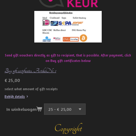
o
k
Send gift vouchers directly as gift to recipient, that is possible. After payment, click
on Buy gift certificates below
Buy gift certificates. ArtikelNr: 1
€ 25,00
select what amount of gift receipts
Bekijk details
In winkelwagen
Copyright