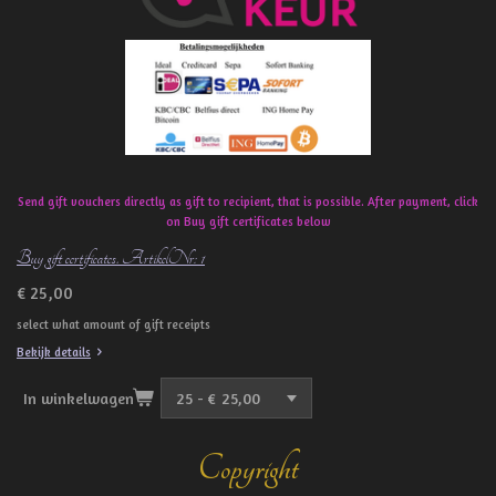
o
k
Send gift vouchers directly as gift to recipient, that is possible. After payment, click
on Buy gift certificates below
Buy gift certificates. ArtikelNr: 1
€ 25,00
select what amount of gift receipts
Bekijk details
In winkelwagen
Copyright