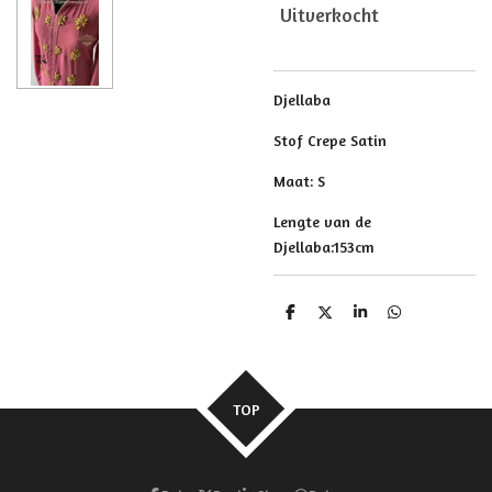
Uitverkocht
Djellaba
Stof Crepe Satin
Maat: S
Lengte van de
Djellaba:153cm
D
D
S
D
e
e
h
e
l
e
a
l
e
l
r
e
n
e
n
TOP