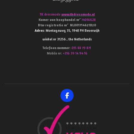
TK dressmode
www.tkdressmode.nl
Kamer van koophandel
nr’
74016628
Btw
registratie
nr’
NL001714621B20
Adres
: Montageweg 35, 1948 PH Beverwijk
winkel nr 31256 , the Netherlands
Telefoon
nummer
:
015 88 79 871
Mobile nr:
+316 39 14 94 16
F
a
c
e
b
o