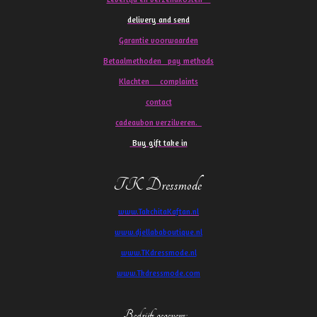
delivery and send
Garantie voorwaarden
Betaalmethoden pay methods
Klachten
complaints
contact
cadeaubon verzilveren.
Buy gift take in
TK Dressmode
www.TakchitaKaftan.nl
www.djellababoutique.nl
www.TKdressmode.nl
www.Tkdressmode.com
Bedrijfs gegevens
: