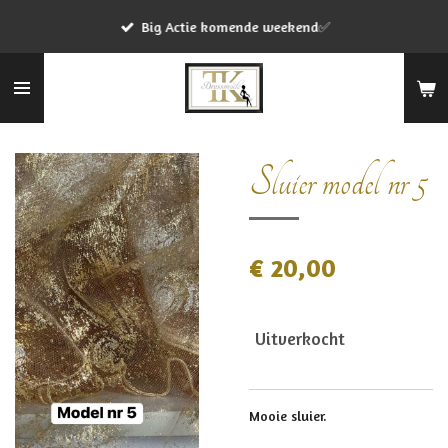
Ga
Big Actie komende weekend✅
direct
naar
de
hoofdinhoud
Sluier model nr 5
€ 20,00
Uitverkocht
Mooie sluier.