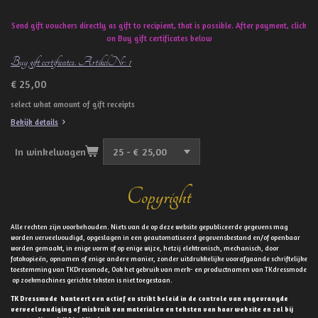
Send gift vouchers directly as gift to recipient, that is possible. After payment, click
on Buy gift certificates below
Buy gift certificates. ArtikelNr: 1
€ 25,00
select what amount of gift receipts
Bekijk details
In winkelwagen
Copyright
Alle rechten zijn voorbehouden. Niets van de op deze website gepubliceerde gegevens mag
worden verveelvoudigd, opgeslagen in een geautomatiseerd gegevensbestand en/of openbaar
worden gemaakt, in enige vorm of op enige wijze, hetzij elektronisch, mechanisch, door
fotokopieën, opnamen of enige andere manier, zonder uitdrukkelijke voorafgaande schriftelijke
toestemming van TKDressmode, Ook het gebruik van merk- en productnamen van TKdressmode
op zoekmachines gerichte teksten is niet toegestaan.
TK Dressmode hanteert een actief en strikt beleid in de controle van ongevraagde
verveelvoudiging of misbruik van materialen en teksten van haar website en zal bij