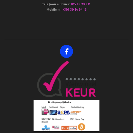
Telefoon
nummer
:
015 88 79 871
Mobile nr:
+316 39 14 94 16
F
a
c
e
b
o
o
k