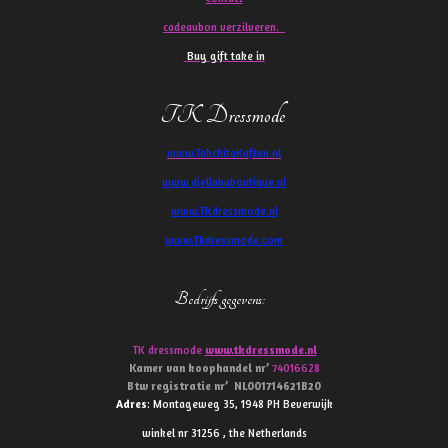
cadeaubon verzilveren.
Buy gift take in
TK Dressmode
www.TakchitaKaftan.nl
www.djellababoutique.nl
www.TKdressmode.nl
www.Tkdressmode.com
Bedrijfs gegevens
:
TK dressmode
www.tkdressmode.nl
Kamer van koophandel
nr’
74016628
Btw
registratie
nr’
NL001714621B20
Adres
: Montageweg 35, 1948 PH Beverwijk
winkel nr 31256 , the Netherlands