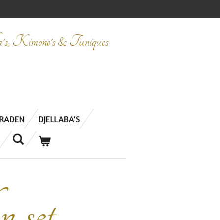
ba's, Kimono's & Tuniques
ERADEN
DJELLABA'S
n set