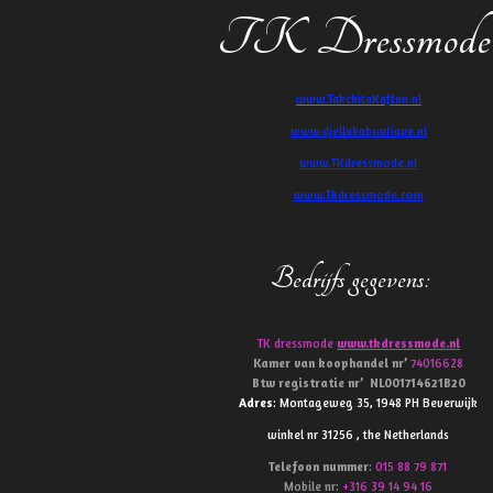
TK Dressmode
www.TakchitaKaftan.nl
www.djellababoutique.nl
www.TKdressmode.nl
www.Tkdressmode.com
Bedrijfs gegevens
:
TK dressmode
www.tkdressmode.nl
Kamer van koophandel
nr’
74016628
Btw
registratie
nr’
NL001714621B20
Adres
: Montageweg 35, 1948 PH Beverwijk
winkel nr 31256 , the Netherlands
Telefoon
nummer
:
015 88 79 871
Mobile nr:
+316 39 14 94 16