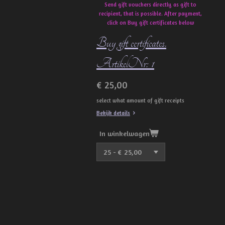
Send gift vouchers directly as gift to
recipient, that is possible. After payment,
click on Buy gift certificates below
Buy gift certificates.
ArtikelNr: 1
€ 25,00
select what amount of gift receipts
Bekijk details
In winkelwagen