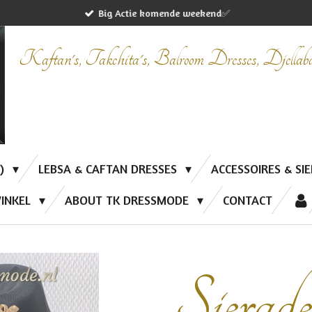
Big Actie komende weekend✅
Kaftan's, Takchita's, Balroom Dresses, Djella
P)
LEBSA & CAFTAN DRESSES
ACCESSOIRES & SI
INKEL
ABOUT TK DRESSMODE
CONTACT
Sierade