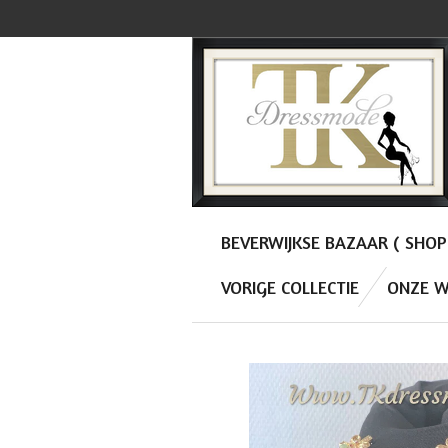
Ga
direct
naar
de
hoofdinhoud
BEVERWIJKSE BAZAAR ( SHO
VORIGE COLLECTIE
ONZE W