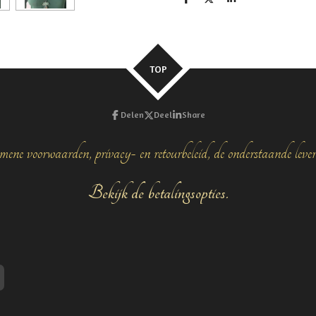
D
D
S
e
e
h
l
e
a
e
l
r
n
e
TOP
Delen
Deel
Share
mene voorwaarden, privacy- en retourbeleid, de onderstaande leve
Bekijk de betalingsopties.