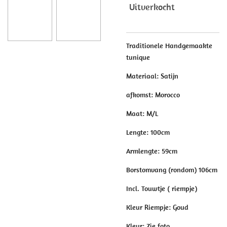
Uitverkocht
Traditionele Handgemaakte
tunique
Materiaal: Satijn
afkomst: Morocco
Maat: M/L
Lengte: 100cm
Armlengte: 59cm
Borstomvang (rondom) 106cm
Incl. Touwtje ( riempje)
Kleur Riempje: Goud
Kleur: Zie foto