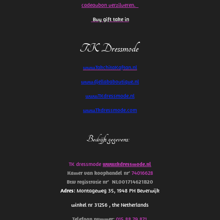
cadeaubon verzilveren.
Buy gift take in
TK Dressmode
www.TakchitaKaftan.nl
www.djellababoutique.nl
www.TKdressmode.nl
www.Tkdressmode.com
Bedrijfs gegevens
:
TK dressmode
www.tkdressmode.nl
Kamer van koophandel
nr’
74016628
Btw
registratie
nr’
NL001714621B20
Adres
: Montageweg 35, 1948 PH Beverwijk
winkel nr 31256 , the Netherlands
Telefoon
nummer
:
015 88 79 871