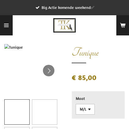
Ga
Big Actie komende weekend✅
direct
naar
de
hoofdinhoud
Tunique
€ 85,00
Maat