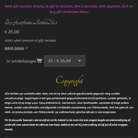
Send gift vouchers directly as gift to recipient, that is possible. After payment, click on
Buy gift certificates below
Buy gift certificates. ArtikelNr: 1
€ 25,00
select what amount of gift receipts
Bekijk details
In winkelwagen
Copyright
Alle rechten zijn voorbehouden. Niets van de op deze website gepubliceerde gegevens mag worden
verveelvoudigd, opgeslagen in een geautomatiseerd gegevensbestand en/of openbaar worden gemaakt, in
enige vorm of op enige wijze, hetzij elektronisch, mechanisch, door fotokopieën, opnamen of enige andere
manier, zonder uitdrukkelijke voorafgaande schriftelijke toestemming van TKDressmode, Ook het gebruik van
merk- en productnamen van TKdressmode op zoekmachines gerichte teksten is niet toegestaan.
TK Dressmode hanteert een actief en strikt beleid in de controle van ongevraagde verveelvoudiging of
misbruik van materialen en teksten van haar website en zal bij overtreding altijd juridische stappen
nemen.