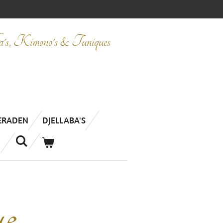
ba's, Kimono's & Tuniques
IERADEN
DJELLABA'S
e