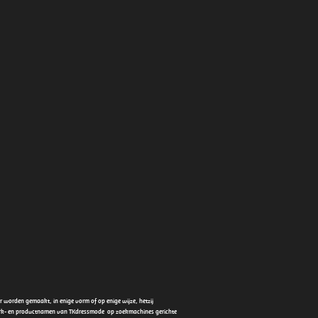
worden gemaakt, in enige vorm of op enige wijze, hetzij
merk- en productnamen van TKdressmode op zoekmachines gerichte