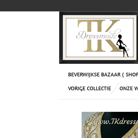
Ga
direct
naar
de
hoofdinhoud
BEVERWIJKSE BAZAAR ( SHO
VORIGE COLLECTIE
ONZE 