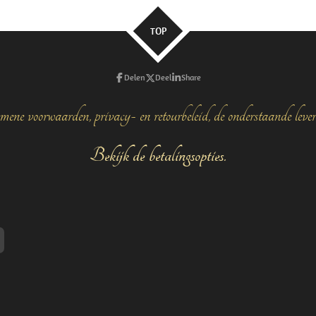
n
e
TOP
Delen
Deel
Share
mene voorwaarden, privacy- en retourbeleid, de onderstaande leve
Bekijk de betalingsopties.