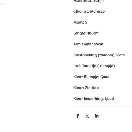
Materiaal: Satijn
afkomst: Morocco
Maat: S
Lengte: 106cm
Armlengte: 59cm
Borstomvang (rondom) 86cm
Incl. Touwtje ( riempje)
Kleur Riempje: Goud
Kleur: Zie foto
Kleur bewerking: Goud
D
D
S
e
e
h
l
e
a
e
l
r