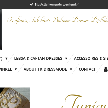
Big Actie komende weekend✅
Kaftan's, Takchita's, Balroom Dresses, Djella
P)
LEBSA & CAFTAN DRESSES
ACCESSOIRES & S
WINKEL
ABOUT TK DRESSMODE
CONTACT
Tuniqu