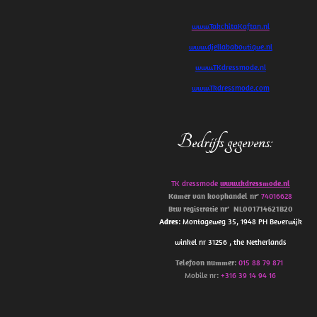
www.TakchitaKaftan.nl
www.djellababoutique.nl
www.TKdressmode.nl
www.Tkdressmode.com
Bedrijfs gegevens
:
TK dressmode
www.tkdressmode.nl
Kamer van koophandel
nr’
74016628
Btw
registratie
nr’
NL001714621B20
Adres
: Montageweg 35, 1948 PH Beverwijk
winkel nr 31256 , the Netherlands
Telefoon
nummer
:
015 88 79 871
Mobile nr:
+316 39 14 94 16