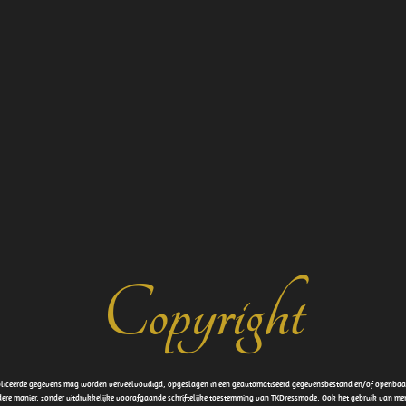
Copyright
ubliceerde gegevens mag worden verveelvoudigd, opgeslagen in een geautomatiseerd gegevensbestand en/of openbaar 
dere manier, zonder uitdrukkelijke voorafgaande schriftelijke toestemming van TKDressmode, Ook het gebruik van 