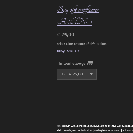
Buy gift certificates.
ArtikelNr: 1
€ 25,00
select what amount of gift receipts
Bekijk details
In winkelwagen
Alle rechten zijn voorbehouden. Niets van de op deze website gep
elektronisch, mechanisch, door fotokopieën, opnamen of enige an