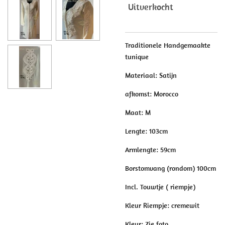
Uitverkocht
Traditionele Handgemaakte
tunique
Materiaal: Satijn
afkomst: Morocco
Maat: M
Lengte: 103cm
Armlengte: 59cm
Borstomvang (rondom) 100cm
Incl. Touwtje ( riempje)
Kleur Riempje: cremewit
Kleur: Zie foto