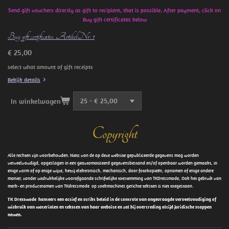
Send gift vouchers directly as gift to recipient, that is possible. After payment, click on
Buy gift certificates below
Buy gift certificates. ArtikelNr: 1
€ 25,00
select what amount of gift receipts
Bekijk details
In winkelwagen
Copyright
Alle rechten zijn voorbehouden. Niets van de op deze website gepubliceerde gegevens mag worden
verveelvoudigd, opgeslagen in een geautomatiseerd gegevensbestand en/of openbaar worden gemaakt, in
enige vorm of op enige wijze, hetzij elektronisch, mechanisch, door fotokopieën, opnamen of enige andere
manier, zonder uitdrukkelijke voorafgaande schriftelijke toestemming van TKDressmode, Ook het gebruik van
merk- en productnamen van TKdressmode op zoekmachines gerichte teksten is niet toegestaan.
TK Dressmode hanteert een actief en strikt beleid in de controle van ongevraagde verveelvoudiging of
misbruik van materialen en teksten van haar website en zal bij overtreding altijd juridische stappen
nemen.