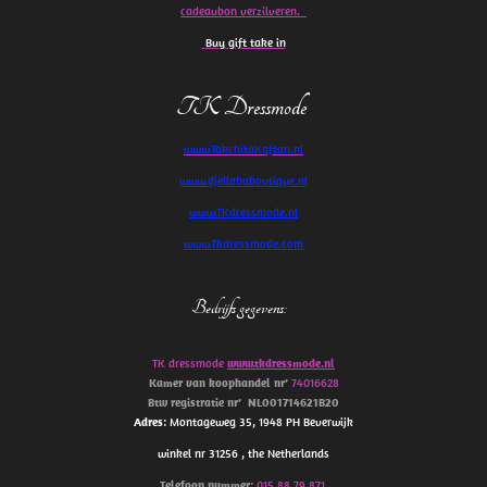
cadeaubon verzilveren.
Buy gift take in
TK Dressmode
www.TakchitaKaftan.nl
www.djellababoutique.nl
www.TKdressmode.nl
www.Tkdressmode.com
Bedrijfs gegevens
:
TK dressmode
www.tkdressmode.nl
Kamer van koophandel
nr’
74016628
Btw
registratie
nr’
NL001714621B20
Adres
: Montageweg 35, 1948 PH Beverwijk
winkel nr 31256 , the Netherlands
Telefoon
nummer
:
015 88 79 871