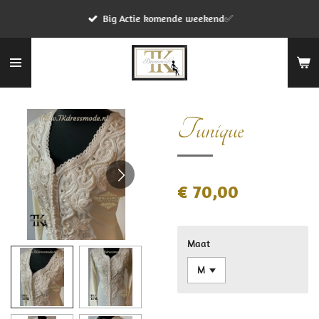
Ga
Big Actie komende weekend✅
direct
naar
de
hoofdinhoud
Tunique
€ 70,00
Maat