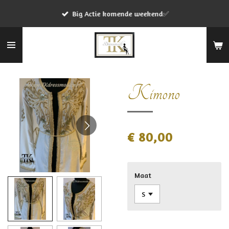
Ga
Big Actie komende weekend✅
direct
naar
de
hoofdinhoud
Kimono
€ 80,00
Maat