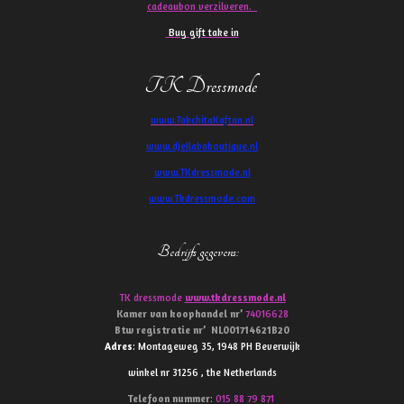
cadeaubon verzilveren.
Buy gift take in
TK Dressmode
www.TakchitaKaftan.nl
www.djellababoutique.nl
www.TKdressmode.nl
www.Tkdressmode.com
Bedrijfs gegevens
:
TK dressmode
www.tkdressmode.nl
Kamer van koophandel
nr’
74016628
Btw
registratie
nr’
NL001714621B20
Adres
: Montageweg 35, 1948 PH Beverwijk
winkel nr 31256 , the Netherlands
Telefoon
nummer
:
015 88 79 871