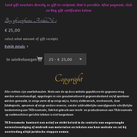
Send gift vouchers directly as gift to recipient, that is possible. After payment, click
on Buy gift certificates below
Buy gift certificates. ArtikelNr: 1
€ 25,00
select what amount of gift receipts
Bekijk details
In winkelwagen
Copyright
Alle rechten zijn voorbehouden. Niets van de op deze website gepubliceerde gegevens mag
worden verveelvoudigd, opgeslagen in een geautomatiseerd gegevensbestand en/of openbaar
worden gemaakt, in enige vorm of op enige wijze, hetzij elektronisch, mechanisch, door
fotokopieën, opnamen of enige andere manier, zonder uitdrukkelijke voorafgaande schriftelijke
toestemming van TKDressmode, Ook het gebruik van merk- en productnamen van TKdressmode
op zoekmachines gerichte teksten is niet toegestaan.
TK Dressmode hanteert een actief en strikt beleid in de controle van ongevraagde
verveelvoudiging of misbruik van materialen en teksten van haar website en zal bij
overtreding altijd juridische stappen nemen.