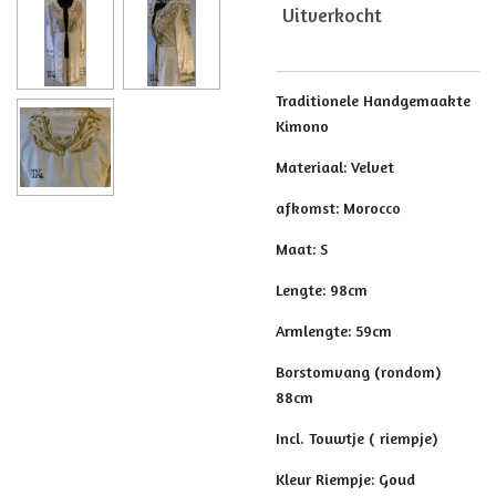
Uitverkocht
Traditionele Handgemaakte
Kimono
Materiaal: Velvet
afkomst: Morocco
Maat: S
Lengte: 98cm
Armlengte: 59cm
Borstomvang (rondom)
88cm
Incl. Touwtje ( riempje)
Kleur Riempje: Goud