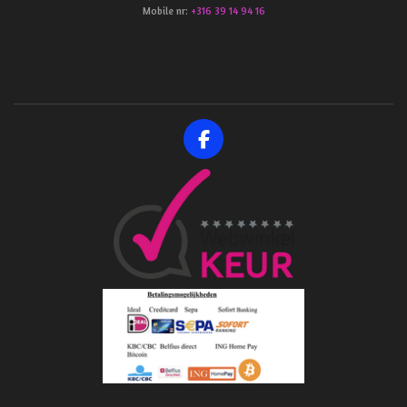
Mobile nr:
+316 39 14 94 16
F
a
c
e
b
o
o
k