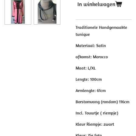
In winkelwagen
Traditionele Handgemaakte
tunique
Materiaal: Satin
afkomst: Morocco
Maat: L/XL
Lengte: 100cm
Armlengte: 61cm
Borstomvang (rondom) 116cm
Incl. Touwtje ( riempje)
Kleur Riempje: zwart
Kleur: Zie foto