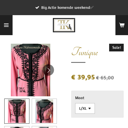
Ga
Big Actie komende weekend✅
direct
naar
de
hoofdinhoud
Sale!
Tunique
€ 39,95
€ 65,00
Maat