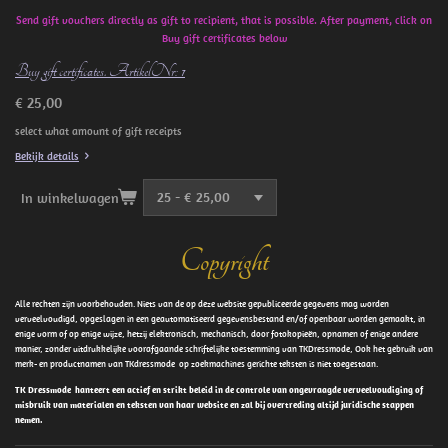
Send gift vouchers directly as gift to recipient, that is possible. After payment, click on
Buy gift certificates below
Buy gift certificates. ArtikelNr: 1
€ 25,00
select what amount of gift receipts
Bekijk details
In winkelwagen
Copyright
Alle rechten zijn voorbehouden. Niets van de op deze website gepubliceerde gegevens mag worden
verveelvoudigd, opgeslagen in een geautomatiseerd gegevensbestand en/of openbaar worden gemaakt, in
enige vorm of op enige wijze, hetzij elektronisch, mechanisch, door fotokopieën, opnamen of enige andere
manier, zonder uitdrukkelijke voorafgaande schriftelijke toestemming van TKDressmode, Ook het gebruik van
merk- en productnamen van TKdressmode op zoekmachines gerichte teksten is niet toegestaan.
TK Dressmode hanteert een actief en strikt beleid in de controle van ongevraagde verveelvoudiging of
misbruik van materialen en teksten van haar website en zal bij overtreding altijd juridische stappen
nemen.