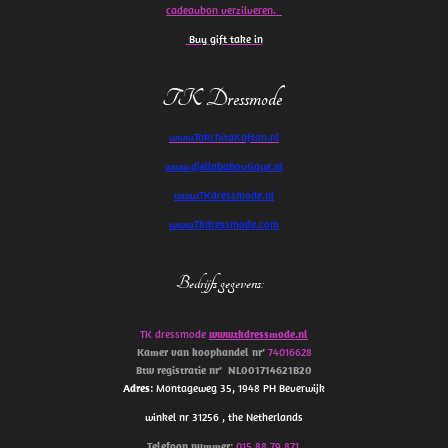
cadeaubon verzilveren.
Buy gift take in
TK Dressmode
www.TakchitaKaftan.nl
www.djellababoutique.nl
www.TKdressmode.nl
www.Tkdressmode.com
Bedrijfs gegevens
:
TK dressmode
www.tkdressmode.nl
Kamer van koophandel
nr’
74016628
Btw
registratie
nr’
NL001714621B20
Adres
: Montageweg 35, 1948 PH Beverwijk
winkel nr 31256 , the Netherlands
Telefoon
nummer
:
015 88 79 871