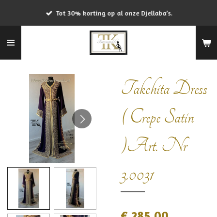
Ga
Tot 30% korting op al onze Djellaba’s.
direct
naar
de
hoofdinhoud
Takchita Dress
( Crepe Satin
)Art. Nr
3.0031
€ 285,00