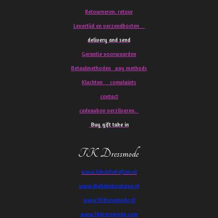
Retourneren. retour
Levertijd en verzendkosten
delivery and send
Garantie voorwaarden
Betaalmethoden pay methods
Klachten
complaints
contact
cadeaubon verzilveren.
Buy gift take in
TK Dressmode
www.TakchitaKaftan.nl
www.djellababoutique.nl
www.TKdressmode.nl
www.Tkdressmode.com