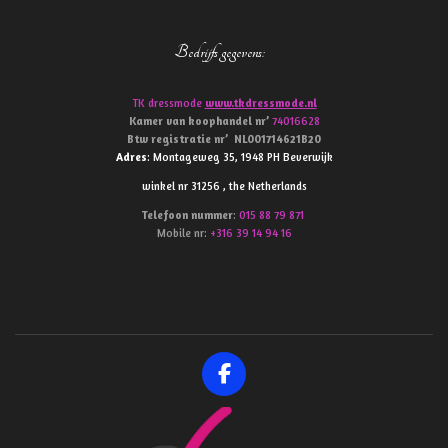
Bedrijfs gegevens
:
TK dressmode
www.tkdressmode.nl
Kamer van koophandel
nr’
74016628
Btw
registratie
nr’
NL001714621B20
Adres
: Montageweg 35, 1948 PH Beverwijk
winkel nr 31256 , the Netherlands
Telefoon
nummer
:
015 88 79 871
Mobile nr:
+316 39 14 94 16
F
a
c
e