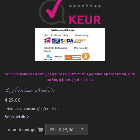
b
o
o
k
Send gift vouchers directly as gift to recipient, that is possible. After payment, click
on Buy gift certificates below
Buy gift certificates. ArtikelNr: 1
€ 25,00
select what amount of gift receipts
Bekijk details
In winkelwagen