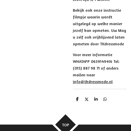
Bekijk ook onze instructie
filmpje waarin wordt
uitgelegd op welke manier
jezelf kan opmeten. Uw Mag
u zelf ook vrijblijvend laten
opmeten door TKdressmode
Voor meer informatie
WHATAPP 0639149416 Tel:
(015) 887 98 71 of anders
mailen naar
info@tkdressmode.nl
D
D
S
D
e
e
h
e
l
e
a
l
e
l
r
e
n
e
n
TOP