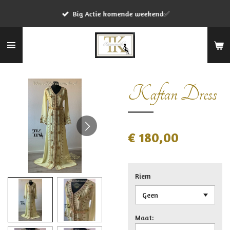
Ga
Big Actie komende weekend✅
direct
naar
de
hoofdinhoud
Kaftan Dress
€ 180,00
Riem
Maat: