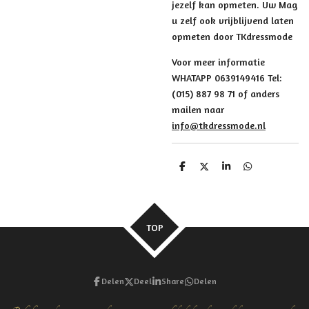
jezelf kan opmeten. Uw Mag
u zelf ook vrijblijvend laten
opmeten door TKdressmode
Voor meer informatie
WHATAPP 0639149416 Tel:
(015) 887 98 71 of anders
mailen naar
info@tkdressmode.nl
D
D
S
D
e
e
h
e
l
e
a
l
e
l
r
e
n
e
n
TOP
Delen
Deel
Share
Delen