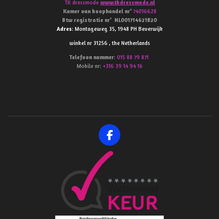
TK dressmode
www.tkdressmode.nl
Kamer van koophandel
nr’
74016628
Btw
registratie
nr’
NL001714621B20
Adres
: Montageweg 35, 1948 PH Beverwijk
winkel nr 31256 , the Netherlands
Telefoon
nummer
:
015 88 79 871
Mobile nr:
+316 39 14 94 16
F
a
c
e
b
o
o
k