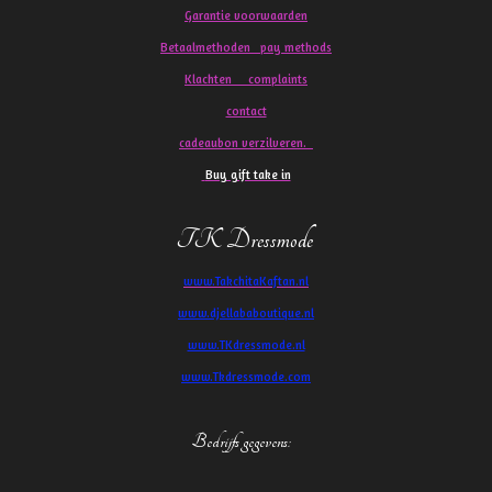
Garantie voorwaarden
Betaalmethoden pay methods
Klachten
complaints
contact
cadeaubon verzilveren.
Buy gift take in
TK Dressmode
www.TakchitaKaftan.nl
www.djellababoutique.nl
www.TKdressmode.nl
www.Tkdressmode.com
Bedrijfs gegevens
: