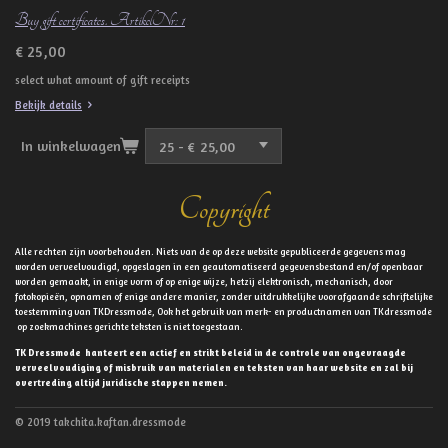
Buy gift certificates. ArtikelNr: 1
€ 25,00
select what amount of gift receipts
Bekijk details
In winkelwagen
Copyright
Alle rechten zijn voorbehouden. Niets van de op deze website gepubliceerde gegevens mag
worden verveelvoudigd, opgeslagen in een geautomatiseerd gegevensbestand en/of openbaar
worden gemaakt, in enige vorm of op enige wijze, hetzij elektronisch, mechanisch, door
fotokopieën, opnamen of enige andere manier, zonder uitdrukkelijke voorafgaande schriftelijke
toestemming van TKDressmode, Ook het gebruik van merk- en productnamen van TKdressmode
op zoekmachines gerichte teksten is niet toegestaan.
TK Dressmode hanteert een actief en strikt beleid in de controle van ongevraagde
verveelvoudiging of misbruik van materialen en teksten van haar website en zal bij
overtreding altijd juridische stappen nemen.
© 2019 takchita.kaftan.dressmode