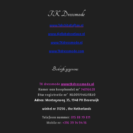
TK Dressmode
www.TakchitaKaftan.nl
www.djellababoutique.nl
www.TKdressmode.nl
www.Tkdressmode.com
Bedrijfs gegevens
:
TK dressmode
www.tkdressmode.nl
Kamer van koophandel
nr’
74016628
Btw
registratie
nr’
NL001714621B20
Adres
: Montageweg 35, 1948 PH Beverwijk
winkel nr 31256 , the Netherlands
Telefoon
nummer
:
015 88 79 871
Mobile nr:
+316 39 14 94 16