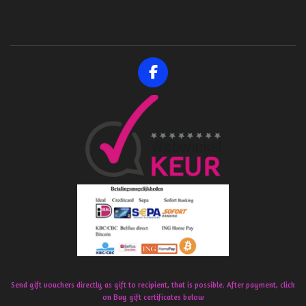
F
a
c
e
b
o
o
k
Send gift vouchers directly as gift to recipient, that is possible. After payment, click
on Buy gift certificates below