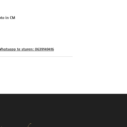
to in CM
 Whatsapp te sturen: 0639149416