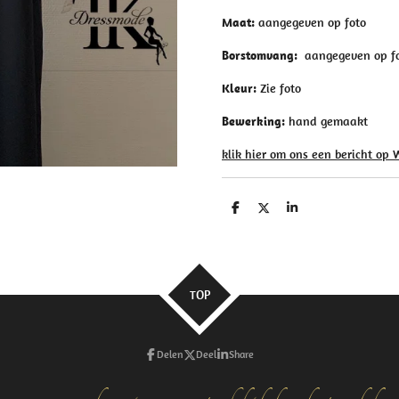
Maat:
aangegeven op foto
Borstomvang:
aangegeven op fo
Kleur:
Zie foto
Bewerking:
hand gemaakt
klik hier om ons een bericht op
D
D
S
e
e
h
l
e
a
e
l
r
n
e
TOP
Delen
Deel
Share