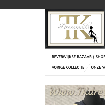
Ga
direct
naar
de
hoofdinhoud
BEVERWIJKSE BAZAAR ( SHO
VORIGE COLLECTIE
ONZE 