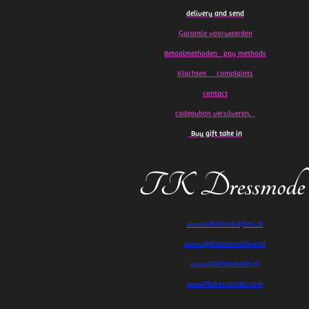
delivery and send
Garantie voorwaarden
Betaalmethoden pay methods
Klachten
complaints
contact
cadeaubon verzilveren.
Buy gift take in
TK Dressmode
www.TakchitaKaftan.nl
www.djellababoutique.nl
www.TKdressmode.nl
www.Tkdressmode.com