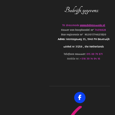
Bedrijfs gegevens
:
TK dressmode
www.tkdressmode.nl
Kamer van koophandel
nr’
74016628
Btw
registratie
nr’
NL001714621B20
Adres
: Montageweg 35, 1948 PH Beverwijk
winkel nr 31256 , the Netherlands
Telefoon
nummer
:
015 88 79 871
Mobile nr:
+316 39 14 94 16
F
a
c