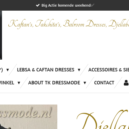
Big Actie komende weekend✅
Kaftan's, Takchita's, Balroom Dresses, Djella
P)
LEBSA & CAFTAN DRESSES
ACCESSOIRES & S
WINKEL
ABOUT TK DRESSMODE
CONTACT
Djella