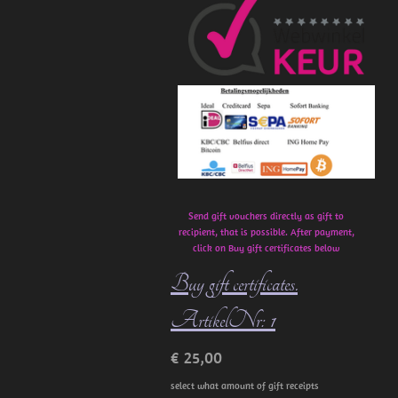
e
b
o
o
k
Send gift vouchers directly as gift to
recipient, that is possible. After payment,
click on Buy gift certificates below
Buy gift certificates.
ArtikelNr: 1
€ 25,00
select what amount of gift receipts