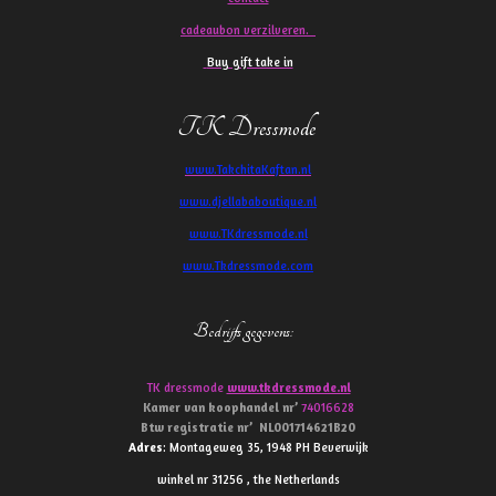
cadeaubon verzilveren.
Buy gift take in
TK Dressmode
www.TakchitaKaftan.nl
www.djellababoutique.nl
www.TKdressmode.nl
www.Tkdressmode.com
Bedrijfs gegevens
:
TK dressmode
www.tkdressmode.nl
Kamer van koophandel
nr’
74016628
Btw
registratie
nr’
NL001714621B20
Adres
: Montageweg 35, 1948 PH Beverwijk
winkel nr 31256 , the Netherlands