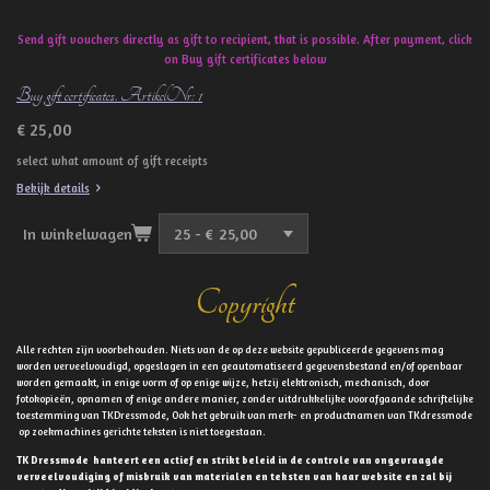
Send gift vouchers directly as gift to recipient, that is possible. After payment, click
on Buy gift certificates below
Buy gift certificates. ArtikelNr: 1
€ 25,00
select what amount of gift receipts
Bekijk details
In winkelwagen
Copyright
Alle rechten zijn voorbehouden. Niets van de op deze website gepubliceerde gegevens mag
worden verveelvoudigd, opgeslagen in een geautomatiseerd gegevensbestand en/of openbaar
worden gemaakt, in enige vorm of op enige wijze, hetzij elektronisch, mechanisch, door
fotokopieën, opnamen of enige andere manier, zonder uitdrukkelijke voorafgaande schriftelijke
toestemming van TKDressmode, Ook het gebruik van merk- en productnamen van TKdressmode
op zoekmachines gerichte teksten is niet toegestaan.
TK Dressmode hanteert een actief en strikt beleid in de controle van ongevraagde
verveelvoudiging of misbruik van materialen en teksten van haar website en zal bij