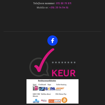
Telefoon
nummer
:
015 88 79 871
Mobile nr:
+316 39 14 94 16
F
a
c
e
b
o
o
k