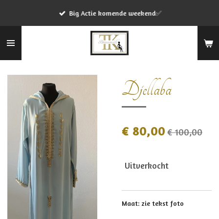
Ga
Big Actie komende weekend✅
direct
naar
de
hoofdinhoud
Djellaba
€ 80,00
€ 100,00
Uitverkocht
Maat: zie tekst foto