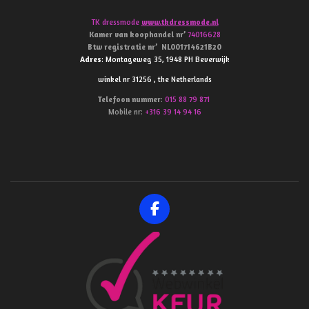
TK dressmode
www.tkdressmode.nl
Kamer van koophandel
nr’
74016628
Btw
registratie
nr’
NL001714621B20
Adres
: Montageweg 35, 1948 PH Beverwijk
winkel nr 31256 , the Netherlands
Telefoon
nummer
:
015 88 79 871
Mobile nr:
+316 39 14 94 16
F
a
c
e
b
o
o