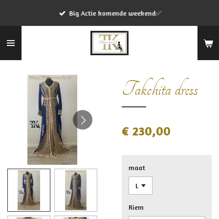
Ga
Big Actie komende weekend✅
direct
naar
de
hoofdinhoud
Takchita dress
€ 230,00
maat
Riem