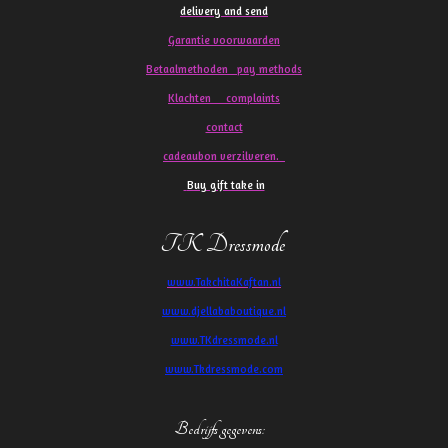
delivery and send
Garantie voorwaarden
Betaalmethoden pay methods
Klachten
complaints
contact
cadeaubon verzilveren.
Buy gift take in
TK Dressmode
www.TakchitaKaftan.nl
www.djellababoutique.nl
www.TKdressmode.nl
www.Tkdressmode.com
Bedrijfs gegevens
: