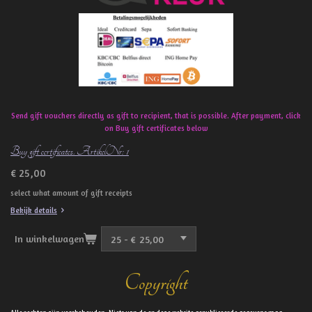
k
Send gift vouchers directly as gift to recipient, that is possible. After payment, click
on Buy gift certificates below
Buy gift certificates. ArtikelNr: 1
€ 25,00
select what amount of gift receipts
Bekijk details
In winkelwagen
Copyright