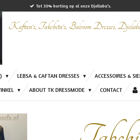
Tot 30% korting op al onze Djellaba’s.
Kaftan's, Takchita's, Balroom Dresses, Djella
P)
LEBSA & CAFTAN DRESSES
ACCESSOIRES & SI
INKEL
ABOUT TK DRESSMODE
CONTACT
Takchi