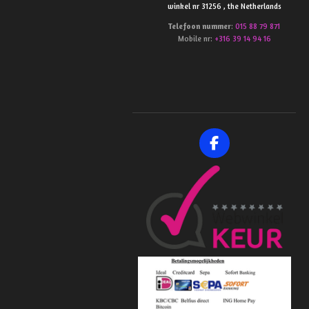
winkel nr 31256 , the Netherlands
Telefoon
nummer
:
015 88 79 871
Mobile nr:
+316 39 14 94 16
F
a
c
e
b
o
o
k