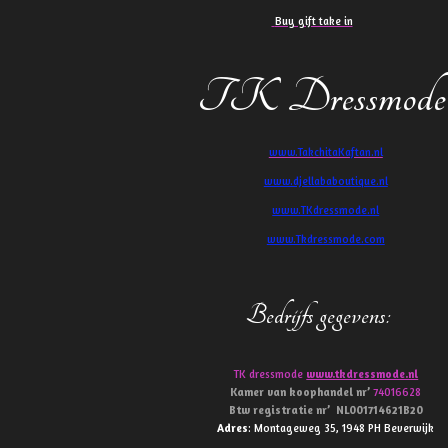
Buy gift take in
TK Dressmode
www.TakchitaKaftan.nl
www.djellababoutique.nl
www.TKdressmode.nl
www.Tkdressmode.com
Bedrijfs gegevens
:
TK dressmode
www.tkdressmode.nl
Kamer van koophandel
nr’
74016628
Btw
registratie
nr’
NL001714621B20
Adres
: Montageweg 35, 1948 PH Beverwijk