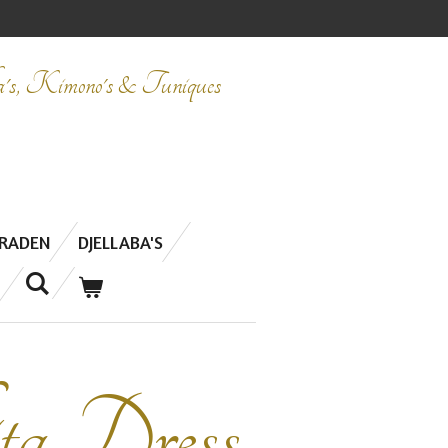
ba's, Kimono's & Tuniques
ERADEN
DJELLABA'S
ta Dress