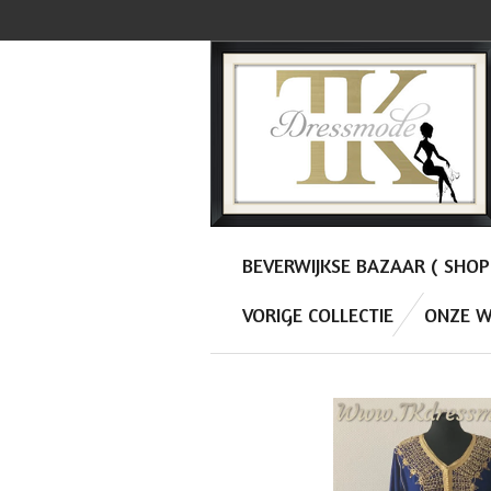
Ga
direct
naar
de
hoofdinhoud
BEVERWIJKSE BAZAAR ( SHO
VORIGE COLLECTIE
ONZE W