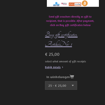
Send gift vouchers directly as gift to
recipient, that is possible. After payment,
click on Buy gift certificates below
Buy gift certificates.
ArtikelNr: 1
€ 25,00
select what amount of gift receipts
Bekijk details
In winkelwagen