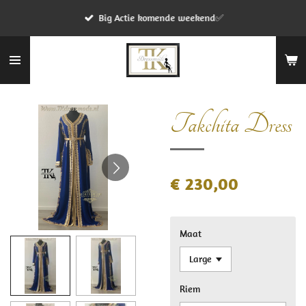
Ga
Big Actie komende weekend✅
direct
naar
de
hoofdinhoud
Takchita Dress
€ 230,00
Maat
Riem