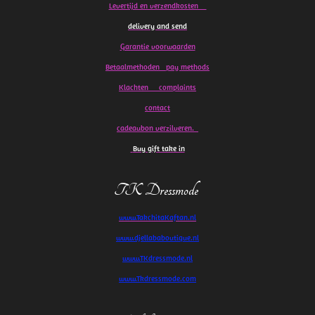
Levertijd en verzendkosten
delivery and send
Garantie voorwaarden
Betaalmethoden pay methods
Klachten
complaints
contact
cadeaubon verzilveren.
Buy gift take in
TK Dressmode
www.TakchitaKaftan.nl
www.djellababoutique.nl
www.TKdressmode.nl
www.Tkdressmode.com