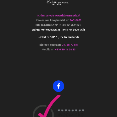
Bedrijfs gegevens
:
TK dressmode
www.tkdressmode.nl
Kamer van koophandel
nr’
74016628
Btw
registratie
nr’
NL001714621B20
Adres
: Montageweg 35, 1948 PH Beverwijk
winkel nr 31256 , the Netherlands
Telefoon
nummer
:
015 88 79 871
Mobile nr:
+316 39 14 94 16
F
a
c
e
b
o