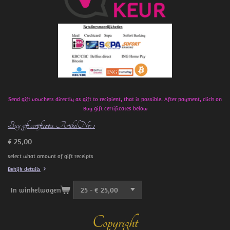
o
k
Send gift vouchers directly as gift to recipient, that is possible. After payment, click on
Buy gift certificates below
Buy gift certificates. ArtikelNr: 1
€ 25,00
select what amount of gift receipts
Bekijk details
In winkelwagen
Copyright