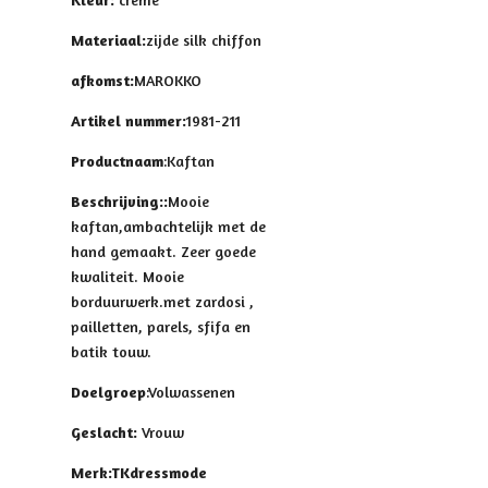
Materiaal:
zijde silk chiffon
afkomst:
MAROKKO
Artikel nummer:
1981-211
Productnaam
:Kaftan
Beschrijving::
Mooie
kaftan,
ambachtelijk met de
hand gemaakt. Zeer goede
kwaliteit. Mooie
borduurwerk.met zardosi ,
pailletten, parels, sfifa en
batik touw.
Doelgroep
:Volwassenen
Geslacht:
Vrouw
Merk:TKdressmode