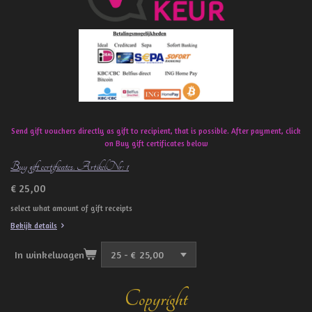
o
k
Send gift vouchers directly as gift to recipient, that is possible. After payment, click
on Buy gift certificates below
Buy gift certificates. ArtikelNr: 1
€ 25,00
select what amount of gift receipts
Bekijk details
In winkelwagen
Copyright