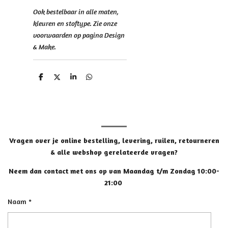
Ook bestelbaar in alle maten,
kleuren en stoftype. Zie onze
voorwaarden op pagina Design
& Make.
D
D
S
D
e
e
h
e
l
e
a
l
e
l
r
e
n
e
n
HULP NODIG?
Vragen over je online bestelling, levering, ruilen, retourneren
& alle webshop gerelateerde vragen?
Neem dan contact met ons op van Maandag t/m Zondag 10:00-
21:00
Naam *