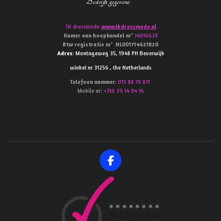
Bedrijfs gegevens
:
TK dressmode
www.tkdressmode.nl
Kamer van koophandel
nr’
74016628
Btw
registratie
nr’
NL001714621B20
Adres
: Montageweg 35, 1948 PH Beverwijk
winkel nr 31256 , the Netherlands
Telefoon
nummer
:
015 88 79 871
Mobile nr:
+316 39 14 94 16
F
a
c
e
b
o