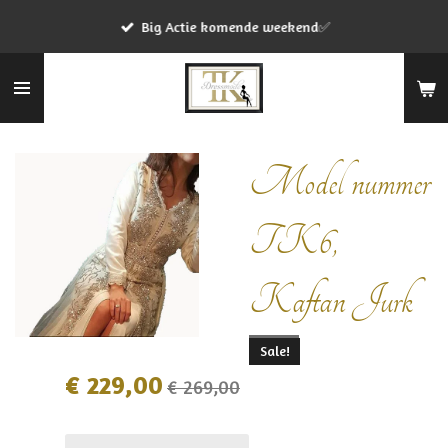
Ga
Big Actie komende weekend✅
direct
naar
de
hoofdinhoud
Model nummer
TK6,
Kaftan Jurk
Sale!
€ 229,00
€ 269,00