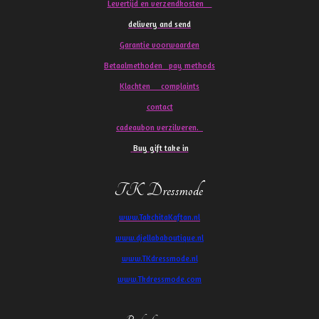
Levertijd en verzendkosten
delivery and send
Garantie voorwaarden
Betaalmethoden pay methods
Klachten
complaints
contact
cadeaubon verzilveren.
Buy gift take in
TK Dressmode
www.TakchitaKaftan.nl
www.djellababoutique.nl
www.TKdressmode.nl
www.Tkdressmode.com