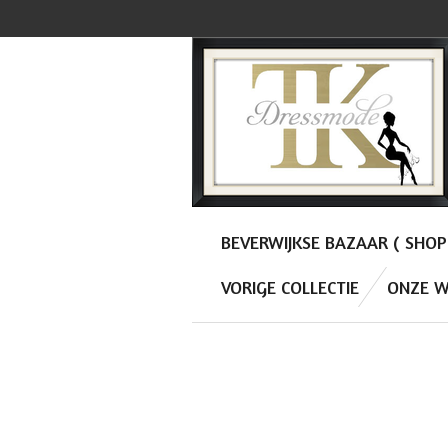
Ga
direct
naar
de
hoofdinhoud
BEVERWIJKSE BAZAAR ( SHO
VORIGE COLLECTIE
ONZE W