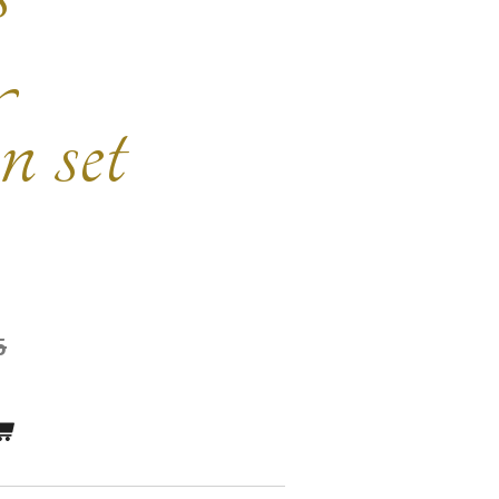
n set
5