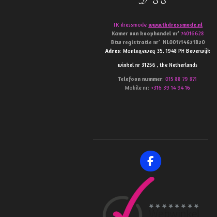
TK dressmode
www.tkdressmode.nl
Kamer van koophandel
nr’
74016628
Btw
registratie
nr’
NL001714621B20
Adres
: Montageweg 35, 1948 PH Beverwijk
winkel nr 31256 , the Netherlands
Telefoon
nummer
:
015 88 79 871
Mobile nr:
+316 39 14 94 16
F
a
c
e
b
o