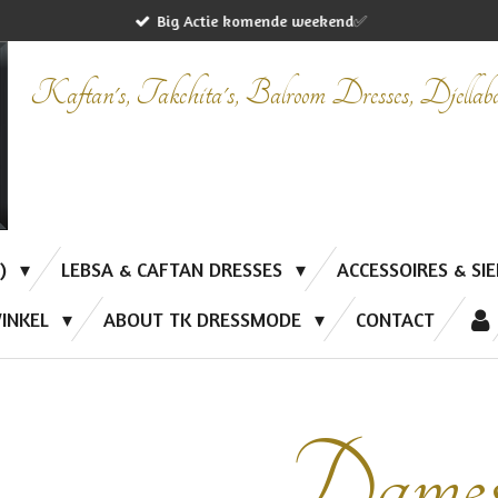
Big Actie komende weekend✅
Kaftan's, Takchita's, Balroom Dresses, Djella
P)
LEBSA & CAFTAN DRESSES
ACCESSOIRES & SI
INKEL
ABOUT TK DRESSMODE
CONTACT
Dame