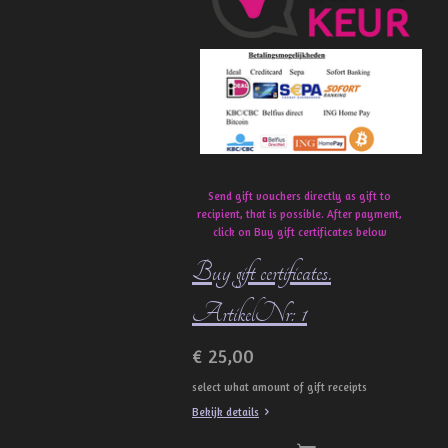
o
k
Send gift vouchers directly as gift to
recipient, that is possible. After payment,
click on Buy gift certificates below
Buy gift certificates.
ArtikelNr: 1
€ 25,00
select what amount of gift receipts
Bekijk details