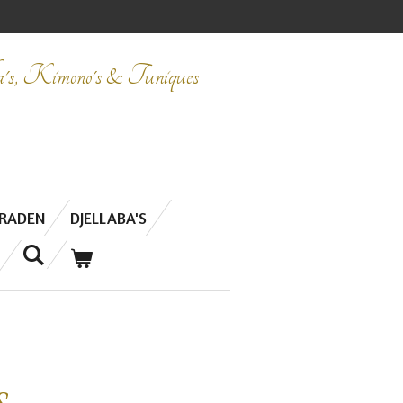
ba's, Kimono's & Tuniques
ERADEN
DJELLABA'S
s