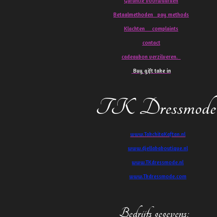
Garantie voorwaarden
Betaalmethoden pay methods
Klachten
complaints
contact
cadeaubon verzilveren.
Buy gift take in
TK Dressmode
www.TakchitaKaftan.nl
www.djellababoutique.nl
www.TKdressmode.nl
www.Tkdressmode.com
Bedrijfs gegevens
: