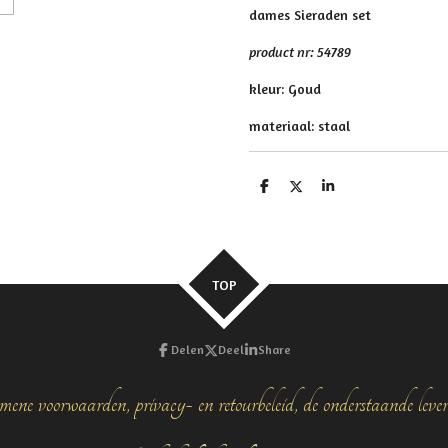
dames Sieraden set
product nr: 54789
kleur: Goud
materiaal: staal
D
D
S
e
e
h
l
e
a
e
l
r
n
e
TOP
Delen
Deel
Share
mene voorwaarden, privacy- en retourbeleid, de onderstaande leve