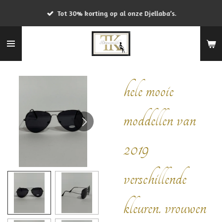
Ga
Tot 30% korting op al onze Djellaba’s.
direct
naar
de
hoofdinhoud
hele mooie
moddellen van
2019
verschillende
kleuren. vrouwen