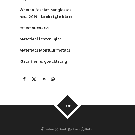
Woman fashion sunglasses
new 2019!!
Lookstyle black
art nr: B0140018
Materiaal lenzen: glas
Materiaal Montuur:metaal
Kleur frame: goudkleurig
D
D
S
D
e
e
h
e
l
e
a
l
e
l
r
e
n
e
n
TOP
Delen
Deel
Share
Delen