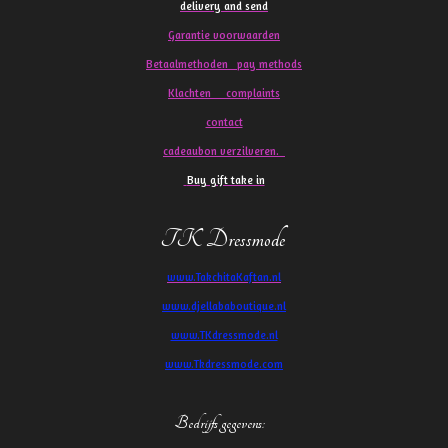
delivery and send
Garantie voorwaarden
Betaalmethoden pay methods
Klachten
complaints
contact
cadeaubon verzilveren.
Buy gift take in
TK Dressmode
www.TakchitaKaftan.nl
www.djellababoutique.nl
www.TKdressmode.nl
www.Tkdressmode.com
Bedrijfs gegevens
: