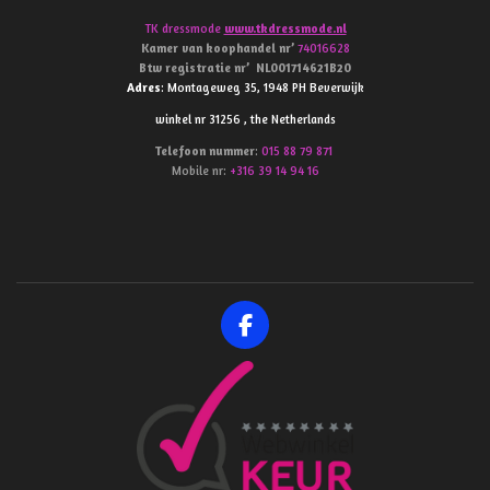
TK dressmode
www.tkdressmode.nl
Kamer van koophandel
nr’
74016628
Btw
registratie
nr’
NL001714621B20
Adres
: Montageweg 35, 1948 PH Beverwijk
winkel nr 31256 , the Netherlands
Telefoon
nummer
:
015 88 79 871
Mobile nr:
+316 39 14 94 16
F
a
c
e
b
o
o