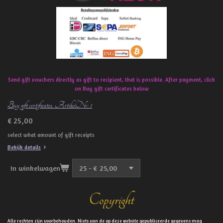
k
Send gift vouchers directly as gift to recipient, that is possible. After payment, click
on Buy gift certificates below
Buy gift certificates. ArtikelNr: 1
€ 25,00
select what amount of gift receipts
Bekijk details
In winkelwagen
Copyright
Alle rechten zijn voorbehouden. Niets van de op deze website gepubliceerde gegevens mag